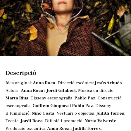
Diapositiva 1 de 1
Descripció
Idea original:
Anna Roca
. Direcció escènica:
Jesús Arbués
.
Actors:
Anna Roca
i
Jordi Gilabert
. Música en directe:
Marta Rius
. Disseny escenografia:
Pablo Paz
. Construcció
escenografia:
Guillem Góngora i Pablo Paz
. Disseny
il·luminació:
Nino Costa
. Vestuari o objectes:
Judith Torres
.
Tècnic:
Jordi Roca
. Difusió i promoció:
Núria Valverde
.
Producció executiva:
Anna Roca
i
Judith Torres
.