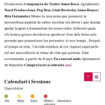
Productora:
Companyia de Teatre Anna Roca
. Agraïments:
Nord Produccions, Pep Mas, Lluís Rovirola, Anna Roura
i
Rita Fernàndez
Momo és una nena que posseeix la
meravellosa qualitat de saber escoltar els altres i que desitja
ajudar la gent a humanitzar les seves vides. Sobretot quan
els homes grisos decideixen apoderar d'un dels béns més
preuats que posseeixen les persones: el seu temps . Perquè
el temps és vida . I la vida resideix al cor. Aquest espectacle
vol ser una reflexió al ritme de vida que portem. Edat
recomanada: a partir de 8 anys
En conveni amb:
Ajuntament
de Banyoles
Compra la teva entrada
aquí
Calendari i Sessions
Disponibilitat
Alta
Mitja
Baixa
Últimes
Exhaurides
entrades