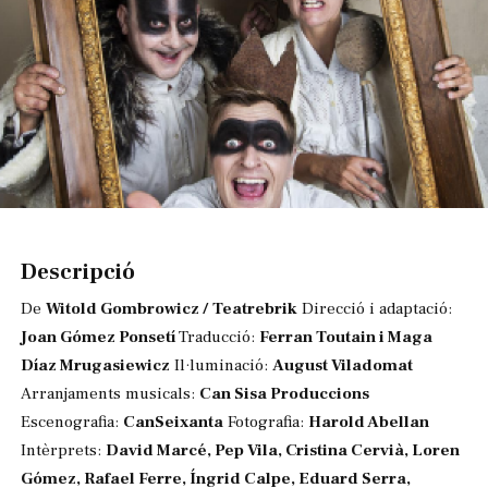
Diapositiva 1 de 1
Descripció
De
Witold Gombrowicz / Teatrebrik
Direcció i adaptació:
Joan Gómez Ponsetí
Traducció:
Ferran Toutain i Maga
Díaz Mrugasiewicz
Il·luminació:
August Viladomat
Arranjaments musicals:
Can Sisa Produccions
Escenografia:
CanSeixanta
Fotografia:
Harold Abellan
Intèrprets:
David Marcé, Pep Vila, Cristina Cervià, Loren
Gómez, Rafael Ferre, Íngrid Calpe, Eduard Serra,