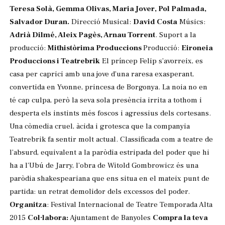
Teresa Solà, Gemma Olivas, Maria Jover, Pol Palmada,
Salvador Duran.
Direcció Musical:
David Costa
Músics:
Adrià Dilmé, Aleix Pagès, Arnau Torrent
. Suport a la
producció:
Mithistòrima Produccions
Producció:
Eironeia
Produccions i Teatrebrik
El príncep Felip s’avorreix, es
casa per caprici amb una jove d’una raresa exasperant,
convertida en Yvonne, princesa de Borgonya. La noia no en
té cap culpa, però la seva sola presència irrita a tothom i
desperta els instints més foscos i agressius dels cortesans.
Una còmedia cruel, àcida i grotesca que la companyia
Teatrebrik fa sentir molt actual. Classificada com a teatre de
l’absurd, equivalent a la paròdia estripada del poder que hi
ha a l’Ubú de Jarry, l’obra de Witold Gombrowicz és una
paròdia shakespeariana que ens situa en el mateix punt de
partida: un retrat demolidor dels excessos del poder.
Organitza
: Festival Internacional de Teatre Temporada Alta
2015
Col·labora:
Ajuntament de Banyoles
Compra la teva