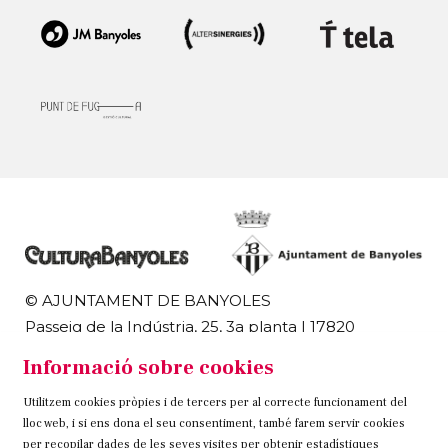
© AJUNTAMENT DE BANYOLES
Passeig de la Indústria, 25, 3a planta | 17820
Banyoles
Informació sobre cookies
972 58 18 48 | 972 57 00 50
Utilitzem cookies pròpies i de tercers per al correcte funcionament del
Sitemap
Avís Legal
Ús de Cookies
Contacteu
lloc web, i si ens dona el seu consentiment, també farem servir cookies
per recopilar dades de les seves visites per obtenir estadístiques