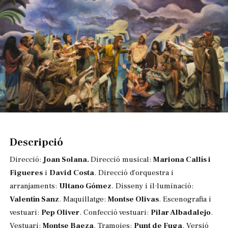
Diapositiva 1 de 1
Descripció
Direcció:
Joan Solana.
Direcció musical:
Mariona Callís i
Figueres
i
David Costa
. Direcció d’orquestra i
arranjaments:
Ultano Gómez
. Disseny i il·luminació:
Valentín Sanz
. Maquillatge:
Montse Olivas
. Escenografia i
vestuari:
Pep Oliver
. Confecció vestuari:
Pilar Albadalejo
.
Vestuari:
Montse Baeza
. Tramoies:
Punt de Fuga
. Versió