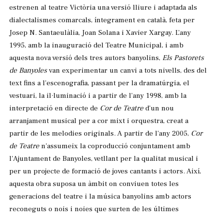
estrenen al teatre Victòria una versió lliure i adaptada als
dialectalismes comarcals, íntegrament en català, feta per
Josep N. Santaeulàlia, Joan Solana i Xavier Xargay. L’any
1995, amb la inauguració del Teatre Municipal, i amb
aquesta nova versió dels tres autors banyolins,
Els Pastorets
de Banyoles
van experimentar un canvi a tots nivells, des del
text fins a l’escenografia, passant per la dramatúrgia, el
vestuari, la il·luminació i a partir de l’any 1998, amb la
interpretació en directe de
Cor de Teatre
d’un nou
arranjament musical per a cor mixt i orquestra, creat a
partir de les melodies originals. A partir de l'any 2005,
Cor
de Teatre
n'assumeix la coproducció conjuntament amb
l'Ajuntament de Banyoles, vetllant per la qualitat musical i
per un projecte de formació de joves cantants i actors. Així,
aquesta obra
suposa un àmbit on conviuen totes les
generacions del teatre i la música banyolins amb actors
reconeguts o nois i noies que surten de les últimes