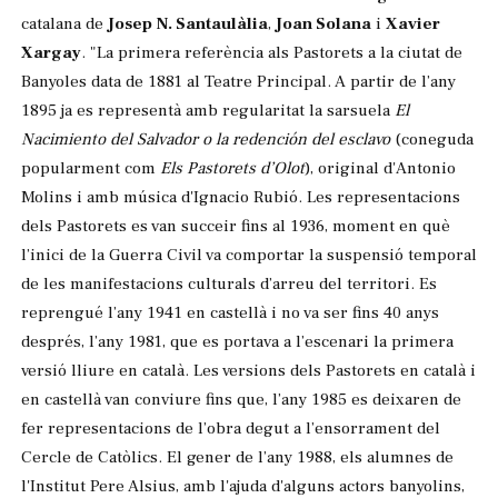
catalana de
Josep N. Santaulàlia
,
Joan Solana
i
Xavier
Xargay
.
"La primera referència als Pastorets a la ciutat de
Banyoles data de 1881 al Teatre Principal. A partir de l’any
1895 ja es representà amb regularitat la sarsuela
El
Nacimiento del Salvador o la redención del esclavo
(coneguda
popularment com
Els Pastorets d’Olot
), original d'Antonio
Molins i amb música d'Ignacio Rubió. Les representacions
dels Pastorets es van succeir fins al 1936, moment en què
l’inici de la Guerra Civil va comportar la suspensió temporal
de les manifestacions culturals d’arreu del territori. Es
reprengué l’any 1941 en castellà i no va ser fins 40 anys
després, l’any 1981, que es portava a l’escenari la primera
versió lliure en català. Les versions dels Pastorets en català i
en castellà van conviure fins que, l’any 1985 es deixaren de
fer representacions de l’obra degut a l’ensorrament del
Cercle de Catòlics. El gener de l’any 1988, els alumnes de
l'Institut Pere Alsius, amb l'ajuda d'alguns actors banyolins,