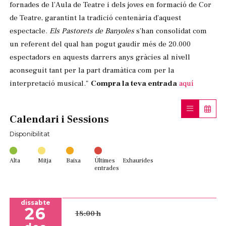
fornades de l’Aula de Teatre i dels joves en formació de Cor
de Teatre, garantint la tradició centenària d’aquest
espectacle.
Els Pastorets de Banyoles
s’han consolidat com
un referent del qual han pogut gaudir més de 20.000
espectadors en aquests darrers anys gràcies al nivell
aconseguit tant per la part dramàtica com per la
interpretació musical."
Compra la teva entrada
aquí
Calendari i Sessions
Disponibilitat
Alta
Mitja
Baixa
Últimes
Exhaurides
entrades
dissabte
26
18:00 h