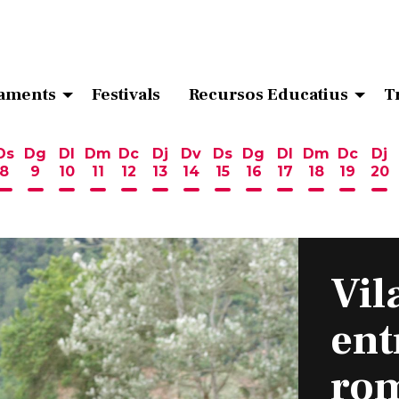
aments
Festivals
Recursos Educatius
T
Ds
Dg
Dl
Dm
Dc
Dj
Dv
Ds
Dg
Dl
Dm
Dc
Dj
8
9
10
11
12
13
14
15
16
17
18
19
20
ost
 d'agost
6 d'agost
endres 7 d'agost
Dissabte 8 d'agost
Diumenge 9 d'agost
Dilluns 10 d'agost
Dimarts 11 d'agost
Dimecres 12 d'agost
Dijous 13 d'agost
Divendres 14 d'agost
Dissabte 15 d'agost
Diumenge 16 d'ag
Dilluns 17 d'ag
Dimarts 18
Dimecr
Di
Vil
ent
ro