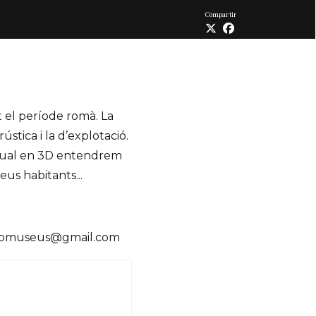
Compartir
t el període romà. La
ústica i la d’explotació.
virtual en 3D entendrem
eus habitants...
caciomuseus@gmail.com