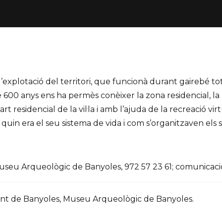
d’explotació del territori, que funcionà durant gairebé to
e 600 anys ens ha permès conèixer la zona residencial, la r
rt residencial de la vil·la i amb l’ajuda de la recreació 
quin era el seu sistema de vida i com s’organitzaven els s
 Museu Arqueològic de Banyoles, 972 57 23 61; comuni
nt de Banyoles, Museu Arqueològic de Banyoles.