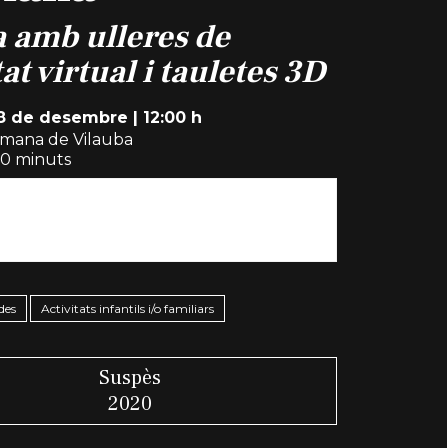
a amb ulleres de
tat virtual i tauletes 3D
 8 de desembre
|
12:00 h
Romana de Vilauba
0 minuts
t gratuïta
des
Activitats infantils i/o familiars
Suspès
2020