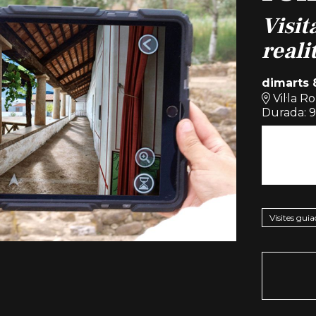
Visit
reali
dimarts
Vil·la 
Durada:
9
Activita
Visites guia