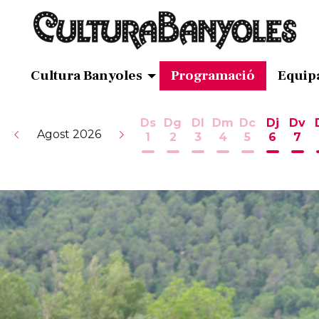
Cultura Banyoles
Programació
Equip
Ds
Dg
Dl
Dm
Dc
Dj
Dv
Agost 2026
1
2
3
4
5
6
7
Dissabte 1 d'agost
Diumenge 2 d'agost
Dilluns 3 d'agost
Dimarts 4 d'ag
Dimecres 5
Dijous 
Div