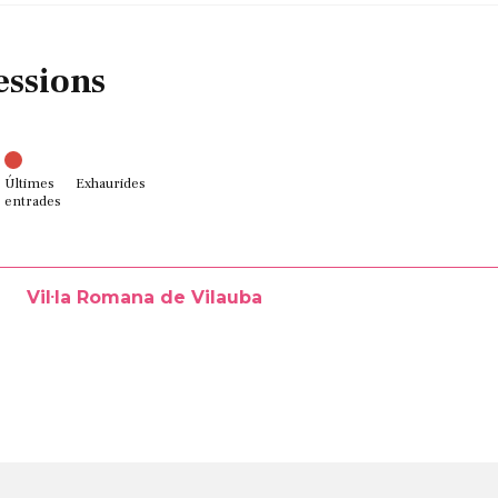
essions
Últimes
Exhaurides
entrades
Vil·la Romana de Vilauba