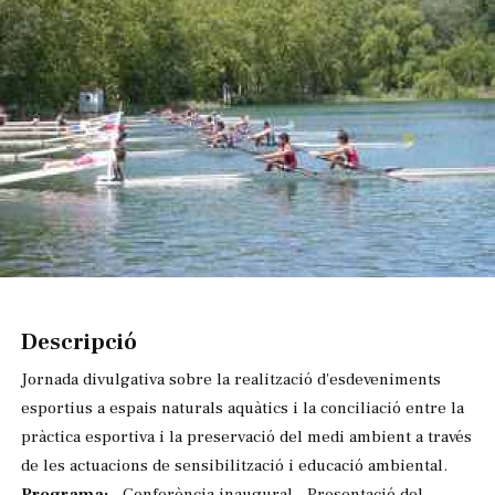
Diapositiva 1 de 1
Descripció
Jornada divulgativa sobre la realització d'esdeveniments
esportius a espais naturals aquàtics i la conciliació entre la
pràctica esportiva i la preservació del medi ambient a través
de les actuacions de sensibilització i educació ambiental.
Programa:
- Conferència inaugural - Presentació del