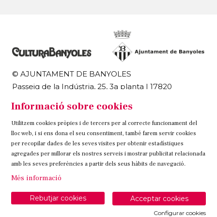
© AJUNTAMENT DE BANYOLES
Passeig de la Indústria, 25, 3a planta | 17820
Banyoles
Informació sobre cookies
972 58 18 48 | 972 57 00 50
Utilitzem cookies pròpies i de tercers per al correcte funcionament del
Sitemap
Avís Legal
Ús de Cookies
Contacteu
lloc web, i si ens dona el seu consentiment, també farem servir cookies
per recopilar dades de les seves visites per obtenir estadístiques
Link a instagram
Link a twitter
Link a facebook
agregades per millorar els nostres serveis i mostrar publicitat relacionada
amb les seves preferències a partir dels seus hàbits de navegació.
Més informació
Rebutjar cookies
Acceptar cookies
Configurar cookies