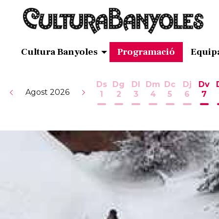
Cultura Banyoles
Programació
Equip
Ds
Dg
Dl
Dm
Dc
Dj
Dv
Agost 2026
1
2
3
4
5
6
7
Dissabte 1 d'agost
Diumenge 2 d'agost
Dilluns 3 d'agost
Dimarts 4 d'ag
Dimecres 5
Dijous 
Div