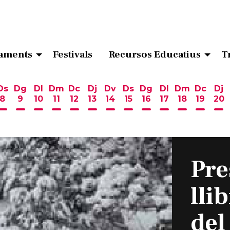
aments
Festivals
Recursos Educatius
T
Ds
Dg
Dl
Dm
Dc
Dj
Dv
Ds
Dg
Dl
Dm
Dc
Dj
8
9
10
11
12
13
14
15
16
17
18
19
20
ost
 d'agost
6 d'agost
endres 7 d'agost
Dissabte 8 d'agost
Diumenge 9 d'agost
Dilluns 10 d'agost
Dimarts 11 d'agost
Dimecres 12 d'agost
Dijous 13 d'agost
Divendres 14 d'agost
Dissabte 15 d'agost
Diumenge 16 d'ag
Dilluns 17 d'ag
Dimarts 18
Dimecr
Di
Pre
lli
del