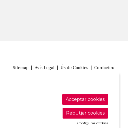
Sitemap
|
Avís Legal
|
Ús de Cookies
|
Contacteu
Link a in
Link a 
Link
Acceptar cookies
Rebutjar cookies
Configurar cookies