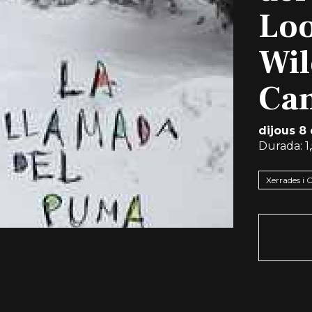
Loo
Wil
Can
dijous 8
Durada:
1
Xerrades i 