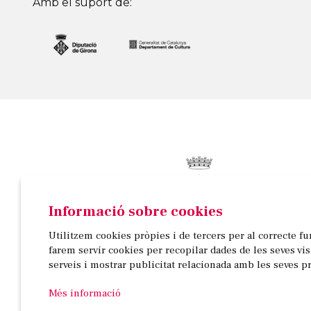
Amb el suport de:
Informació sobre cookies
© AJUNTAMENT DE BANYOLES
Utilitzem cookies pròpies i de tercers per al correcte f
Passeig de la Indústria, 25, 3a planta | 17820 Banyo
farem servir cookies per recopilar dades de les seves vi
972 58 18 48 | 972 57 00 50
serveis i mostrar publicitat relacionada amb les seves p
Més informació