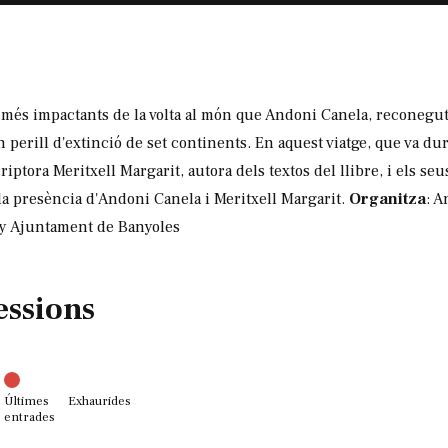
s més impactants de la volta al món que Andoni Canela, reconegut 
perill d'extinció de set continents. En aquest viatge, que va dur
riptora Meritxell Margarit, autora dels textos del llibre, i els seus
la presència d'Andoni Canela i Meritxell Margarit.
Organitza
: 
ny Ajuntament de Banyoles
essions
Últimes
Exhaurides
entrades