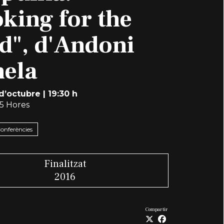
king for the
d", d'Andoni
ela
 d’octubre
|
19:30 h
,5 Hores
Conferències
Finalitzat
2016
Compartir