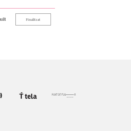
uït
Finalitzat