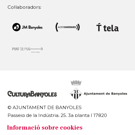
Col·laboradors:
© AJUNTAMENT DE BANYOLES
Passeig de la Indústria, 25, 3a planta | 17820
Banyoles
Informació sobre cookies
972 58 18 48 | 972 57 00 50