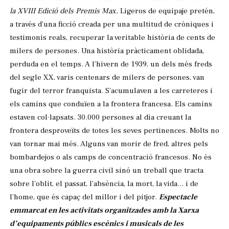
la XVIII Edició dels Premis Max.
Ligeros de equipaje pretén,
a través d’una ficció creada per una multitud de cròniques i
testimonis reals, recuperar la veritable història de cents de
milers de persones. Una història pràcticament oblidada,
perduda en el temps. A l’hivern de 1939, un dels més freds
del segle XX, varis centenars de milers de persones, van
fugir del terror franquista. S’acumulaven a les carreteres i
els camins que conduïen a la frontera francesa. Els camins
estaven col·lapsats. 30.000 persones al dia creuant la
frontera desproveïts de totes les seves pertinences. Molts no
van tornar mai més. Alguns van morir de fred, altres pels
bombardejos o als camps de concentració francesos. No és
una obra sobre la guerra civil sinó un treball que tracta
sobre l’oblit, el passat, l’absència, la mort, la vida... i de
l’home, que és capaç del millor i del pitjor.
Espectacle
emmarcat en les activitats organitzades amb la Xarxa
d’equipaments públics escènics i musicals de les