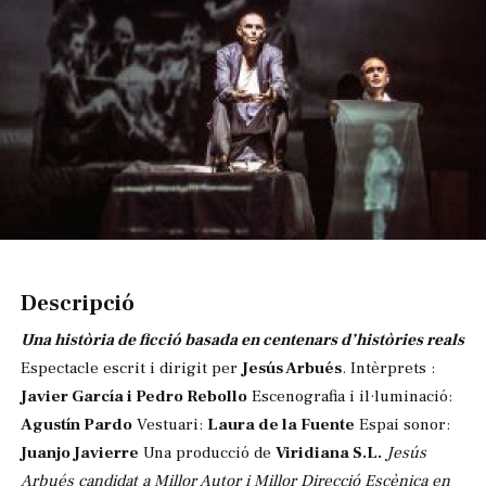
Diapositiva 1 de 1
Descripció
Una història de ficció basada en centenars d’històries reals
Espectacle escrit i dirigit per
Jesús Arbués
. Intèrprets :
Javier García i Pedro Rebollo
Escenografia i il·luminació:
Agustín Pardo
Vestuari:
Laura de la Fuente
Espai sonor:
Juanjo Javierre
Una producció de
Viridiana S.L.
Jesús
Arbués candidat a Millor Autor i Millor Direcció Escènica en