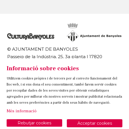
© AJUNTAMENT DE BANYOLES
Passeig de la Indústria, 25, 3a planta | 17820
Banyoles
Informació sobre cookies
972 58 18 48 | 972 57 00 50
Utilitzem cookies pròpies i de tercers per al correcte funcionament del
Sitemap
Avís Legal
Ús de Cookies
Contacteu
lloc web, i si ens dona el seu consentiment, també farem servir cookies
per recopilar dades de les seves visites per obtenir estadístiques
Link a instagram
Link a twitter
Link a facebook
agregades per millorar els nostres serveis i mostrar publicitat relacionada
amb les seves preferències a partir dels seus hàbits de navegació.
Més informació
Rebutjar cookies
Acceptar cookies