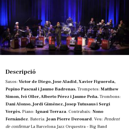
Diapositiva 1 de 1
Descripció
Saxos:
Víctor de Diego, Jose Aladid, Xavier Figuerola,
Pepino Pascual i Jaume Badrenas.
Trompetes:
Matthew
Simon, Ivó Oller, Alberto Pérez i Jaume Peña.
Trombons:
Dani Alonso, Jordi Giménez, Josep Tutusaus i Sergi
Vergès.
Piano:
Ignasi Terraza
. Contrabaix:
Nono
Fernández
. Bateria:
Jean Pierre Derouard
. Veu:
Pendent
de confirmar
La Barcelona Jazz Orquestra – Big Band