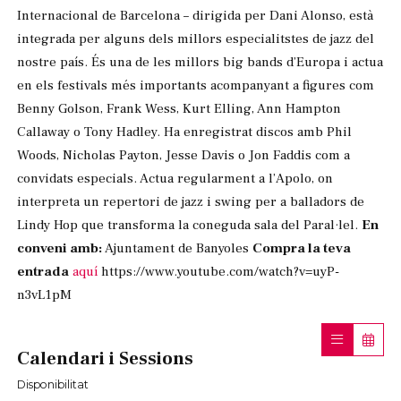
Internacional de Barcelona – dirigida per Dani Alonso, està
integrada per alguns dels millors especialitstes de jazz del
nostre país. És una de les millors big bands d’Europa i actua
en els festivals més importants acompanyant a figures com
Benny Golson, Frank Wess, Kurt Elling, Ann Hampton
Callaway o Tony Hadley. Ha enregistrat discos amb Phil
Woods, Nicholas Payton, Jesse Davis o Jon Faddis com a
convidats especials. Actua regularment a l’Apolo, on
interpreta un repertori de jazz i swing per a balladors de
Lindy Hop que transforma la coneguda sala del Paral·lel.
En
conveni amb:
Ajuntament de Banyoles
Compra la teva
entrada
aquí
https://www.youtube.com/watch?v=uyP-
n3vL1pM
Calendari i Sessions
Disponibilitat