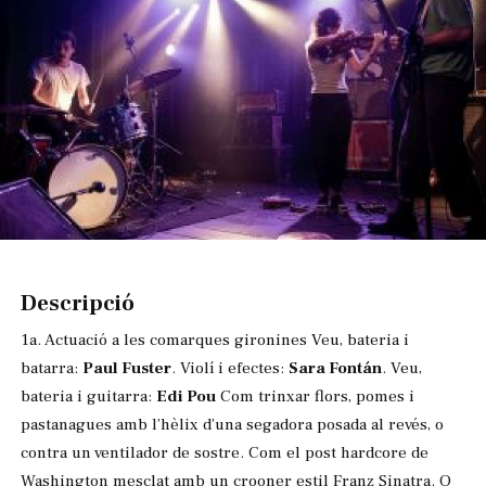
Diapositiva 1 de 1
Descripció
1a. Actuació a les comarques gironines Veu, bateria i
batarra:
Paul Fuster
. Violí i efectes:
Sara Fontán
. Veu,
bateria i guitarra:
Edi Pou
Com trinxar flors, pomes i
pastanagues amb l’hèlix d’una segadora posada al revés, o
contra un ventilador de sostre. Com el post hardcore de
Washington mesclat amb un crooner estil Franz Sinatra. O