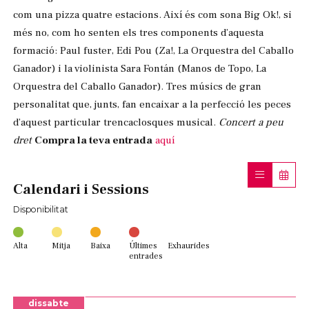
com una pizza quatre estacions. Així és com sona Big Ok!, si
més no, com ho senten els tres components d’aquesta
formació: Paul fuster, Edi Pou (Za!, La Orquestra del Caballo
Ganador) i la violinista Sara Fontán (Manos de Topo, La
Orquestra del Caballo Ganador). Tres músics de gran
personalitat que, junts, fan encaixar a la perfecció les peces
d’aquest particular trencaclosques musical.
Concert a peu
dret
Compra la teva entrada
aquí
Calendari i Sessions
Disponibilitat
Alta
Mitja
Baixa
Últimes
Exhaurides
entrades
dissabte