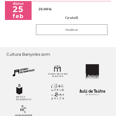
dijous
25
21:00 h
feb
Gratuït
Finalitzat
Cultura Banyoles som: