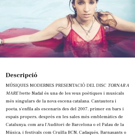
Diapositiva 1 de 1
Descripció
MÚSIQUES MODERNES PRESENTACIÓ DEL DISC
TORNAR A
MARE
Ivette Nadal és una de les veus poètiques i musicals
més singulars de la nova escena catalana. Cantautora i
poeta, s’enfila als escenaris des del 2007, primer en bars i
espais propers, després en les sales més emblemàtics de
Catalunya, com ara l’Auditori de Barcelona o el Palau de la
Música, i festivals com Cruïlla BCN, Cadaqués, Barnasants o