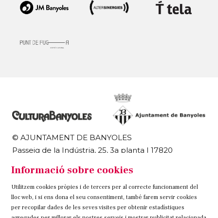
© AJUNTAMENT DE BANYOLES
Passeig de la Indústria, 25, 3a planta | 17820
Banyoles
Informació sobre cookies
972 58 18 48 | 972 57 00 50
Utilitzem cookies pròpies i de tercers per al correcte funcionament del
Sitemap
Avís Legal
Ús de Cookies
Contacteu
lloc web, i si ens dona el seu consentiment, també farem servir cookies
per recopilar dades de les seves visites per obtenir estadístiques
agregades per millorar els nostres serveis i mostrar publicitat relacionada