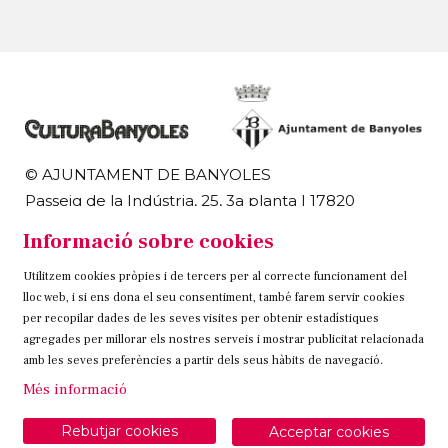
© AJUNTAMENT DE BANYOLES
Passeig de la Indústria, 25, 3a planta | 17820
Banyoles
Informació sobre cookies
972 58 18 48 | 972 57 00 50
Utilitzem cookies pròpies i de tercers per al correcte funcionament del
Sitemap
Avís Legal
Ús de Cookies
Contacteu
lloc web, i si ens dona el seu consentiment, també farem servir cookies
per recopilar dades de les seves visites per obtenir estadístiques
Link a instagram
Link a twitter
Link a facebook
agregades per millorar els nostres serveis i mostrar publicitat relacionada
amb les seves preferències a partir dels seus hàbits de navegació.
Més informació
Rebutjar cookies
Acceptar cookies