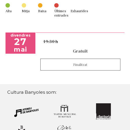
Alta
Mitja
Baixa
Últimes
Exhaurides
entrades
divendres
27
19:30 h
mai
Gratuït
Finalitzat
Cultura Banyoles som: