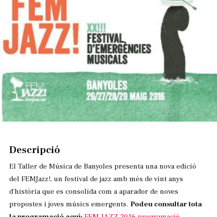
Diapositiva 1 de 1
Descripció
El Taller de Música de Banyoles presenta una nova edició
del FEMJazz!, un festival de jazz amb més de vint anys
d'història que es consolida com a aparador de noves
propostes i joves músics emergents.
Podeu consultar tota
la programació aquí:
FEM JAZZ 2016 programació