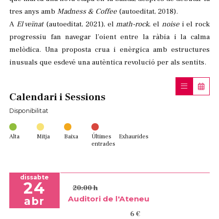
tres anys amb
Madness & Coffee
(autoeditat, 2018).
A
El veïnat
(autoeditat, 2021), el
math-rock
, el
noise
i el rock
progressiu fan navegar l’oient entre la ràbia i la calma
melòdica. Una proposta crua i enèrgica amb estructures
inusuals que esdevé una autèntica revolució per als sentits.
Calendari i Sessions
Disponibilitat
Alta
Mitja
Baixa
Últimes
Exhaurides
entrades
dissabte
24
20:00 h
Auditori de l'Ateneu
abr
6 €