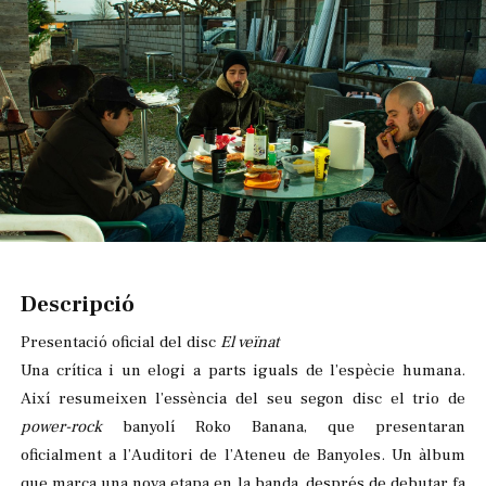
Diapositiva 1 de 1
Descripció
Presentació oficial del disc
El veïnat
Una crítica i un elogi a parts iguals de l’espècie humana.
Així resumeixen l’essència del seu segon disc el trio de
power-rock
banyolí Roko Banana, que presentaran
oficialment a l’Auditori de l’Ateneu de Banyoles. Un àlbum
que marca una nova etapa en la banda, després de debutar fa