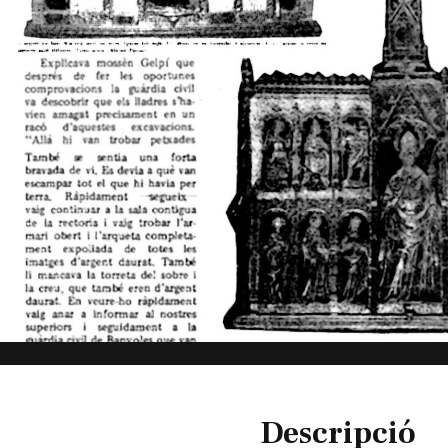
Diapositiva 1 de 1
Descripció