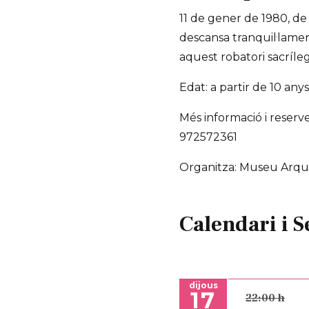
11 de gener de 1980, de
descansa tranquil·lamen
aquest robatori sacríle
Edat: a partir de 10 any
Més informació i reser
972572361
Organitza: Museu Arqu
Calendari i S
dijous
17
22:00 h