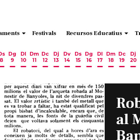
aments
Festivals
Recursos Educatius
T
Ds
Dg
Dl
Dm
Dc
Dj
Dv
Ds
Dg
Dl
Dm
Dc
Dj
8
9
10
11
12
13
14
15
16
17
18
19
20
ost
 d'agost
6 d'agost
endres 7 d'agost
Dissabte 8 d'agost
Diumenge 9 d'agost
Dilluns 10 d'agost
Dimarts 11 d'agost
Dimecres 12 d'agost
Dijous 13 d'agost
Divendres 14 d'agost
Dissabte 15 d'agost
Diumenge 16 d'ag
Dilluns 17 d'ag
Dimarts 18
Dimecr
Di
Rob
al 
Ban