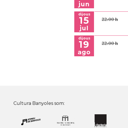
jun
dijous
15
22:00 h
jul
dijous
19
22:00 h
ago
Cultura Banyoles som: