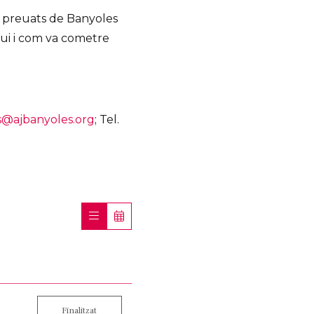
s preuats de Banyoles
qui i com va cometre
@ajbanyoles.org
; Tel.
Finalitzat