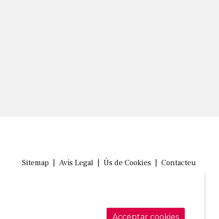
Sitemap
|
Avís Legal
|
Ús de Cookies
|
Contacteu
Link a in
Link a 
Link
Acceptar cookies