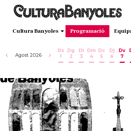
Cultura Banyoles
Programació
Equip
Ds
Dg
Dl
Dm
Dc
Dj
Dv
Agost 2026
1
2
3
4
5
6
7
Dissabte 1 d'agost
Diumenge 2 d'agost
Dilluns 3 d'agost
Dimarts 4 d'ag
Dimecres 5
Dijous 
Div