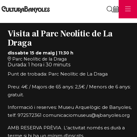
Cerca
Visita al Parc Neolític de La
Draga
dissabte 15 de maig
|
11:30 h
Parc Neolític de la Draga
Durada:
1 hora i 30 minuts
Punt de trobada: Parc Neolític de La Draga
Preu: 4€ / Majors de 65 anys: 2,5€ / Menors de 6 anys:
gratuït.
Informació i reserves: Museu Arquelògic de Banyoles,
telf: 972572361 comunicaciomuseus@ajbanyoles.org
AMB RESERVA PRÈVIA. L'activitat només es durà a
terme si hi ha un mínim d'inscrits.