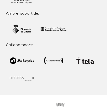
Amb el suport de:
Col·laboradors: