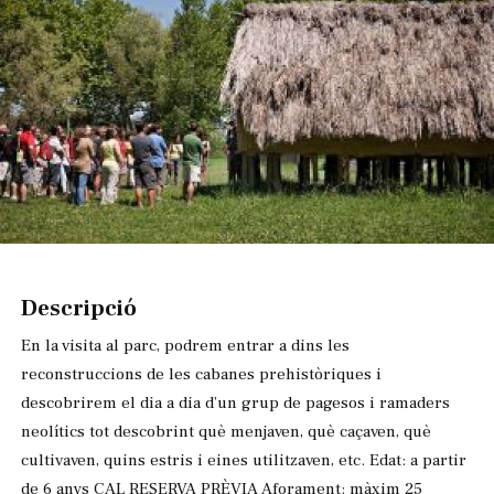
Diapositiva 1 de 1
Descripció
En la visita al parc, podrem entrar a dins les
reconstruccions de les cabanes prehistòriques i
descobrirem el dia a dia d’un grup de pagesos i ramaders
neolítics tot descobrint què menjaven, què caçaven, què
cultivaven, quins estris i eines utilitzaven, etc. Edat: a partir
de 6 anys CAL RESERVA PRÈVIA Aforament: màxim 25