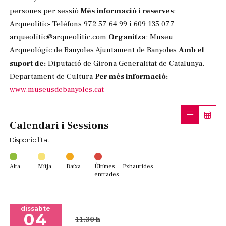
persones per sessió
Més informació i reserves
:
Arqueolític- Telèfons 972 57 64 99 i 609 135 077
arqueolitic@arqueolitic.com
Organitza
: Museu
Arqueològic de Banyoles Ajuntament de Banyoles
Amb el
suport de:
Diputació de Girona Generalitat de Catalunya.
Departament de Cultura
Per més informació:
www.museusdebanyoles.cat
Calendari i Sessions
Disponibilitat
Alta
Mitja
Baixa
Últimes
Exhaurides
entrades
dissabte
04
11:30 h