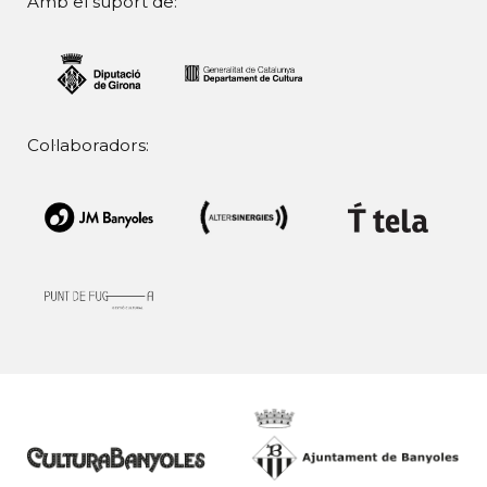
Amb el suport de:
Col·laboradors: