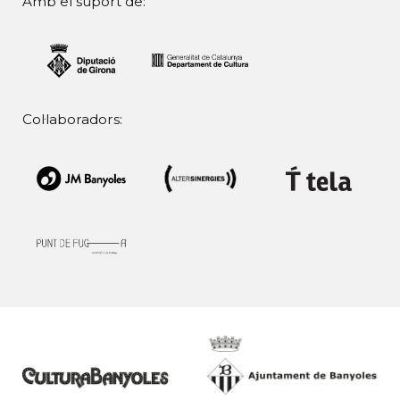
Amb el suport de:
Col·laboradors: