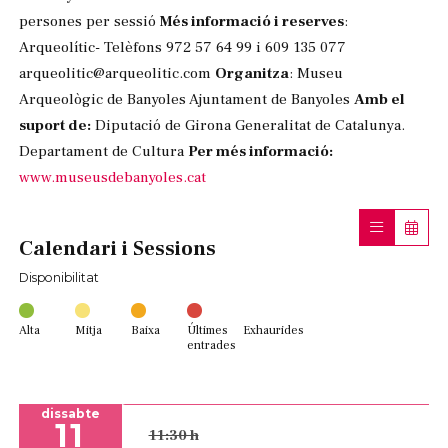
persones per sessió
Més informació i reserves
:
Arqueolític- Telèfons 972 57 64 99 i 609 135 077
arqueolitic@arqueolitic.com
Organitza
: Museu
Arqueològic de Banyoles Ajuntament de Banyoles
Amb el
suport de:
Diputació de Girona Generalitat de Catalunya.
Departament de Cultura
Per més informació:
www.museusdebanyoles.cat
Calendari i Sessions
Disponibilitat
Alta
Mitja
Baixa
Últimes
Exhaurides
entrades
dissabte
11
11:30 h