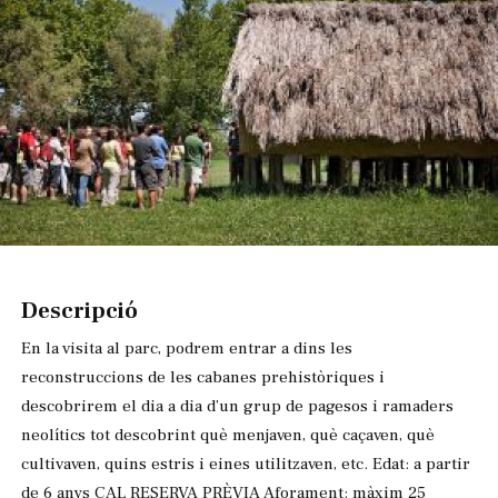
Diapositiva 1 de 1
Descripció
En la visita al parc, podrem entrar a dins les
reconstruccions de les cabanes prehistòriques i
descobrirem el dia a dia d’un grup de pagesos i ramaders
neolítics tot descobrint què menjaven, què caçaven, què
cultivaven, quins estris i eines utilitzaven, etc. Edat: a partir
de 6 anys CAL RESERVA PRÈVIA Aforament: màxim 25