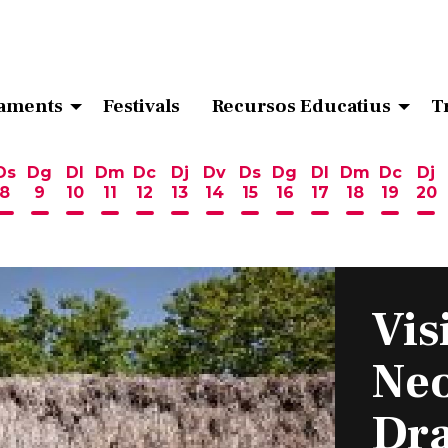
aments
Festivals
Recursos Educatius
T
Ds
Dg
Dl
Dm
Dc
Dj
Dv
Ds
Dg
Dl
Dm
Dc
Dj
8
9
10
11
12
13
14
15
16
17
18
19
20
ost
 d'agost
6 d'agost
endres 7 d'agost
Dissabte 8 d'agost
Diumenge 9 d'agost
Dilluns 10 d'agost
Dimarts 11 d'agost
Dimecres 12 d'agost
Dijous 13 d'agost
Divendres 14 d'agost
Dissabte 15 d'agost
Diumenge 16 d'ag
Dilluns 17 d'ag
Dimarts 18
Dimecr
Di
Vis
Neo
Dr