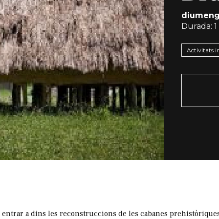
diumenge
Durada:
1
Activitats i
m entrar a dins les reconstruccions de les cabanes prehistòriques