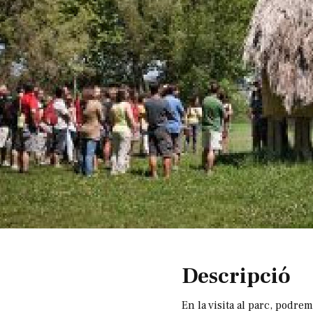
Diapositiva 1 de 1
Descripció
En la visita al parc, podre