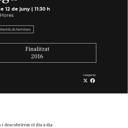
 12 de juny
|
11:30 h
 Hores
nfantils i/o familiars
Finalitzat
2016
Compartir
 i descobrirem el dia a dia