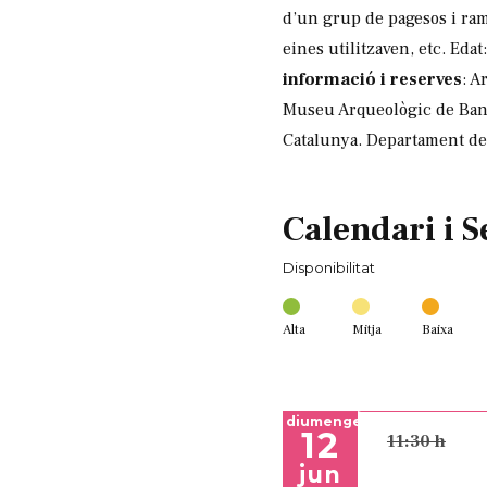
d’un grup de pagesos i ram
eines utilitzaven, etc. Ed
informació i reserves
: A
Museu Arqueològic de Ban
Catalunya. Departament d
Calendari i S
Disponibilitat
Alta
Mitja
Baixa
diumenge
12
11:30 h
jun