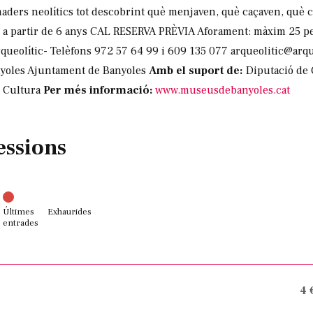
aders neolítics tot descobrint què menjaven, què caçaven, què cu
at: a partir de 6 anys CAL RESERVA PRÈVIA Aforament: màxim 25 p
rqueolític- Telèfons 972 57 64 99 i 609 135 077 arqueolitic@arq
yoles Ajuntament de Banyoles
Amb el suport de:
Diputació de 
e Cultura
Per més informació:
www.museusdebanyoles.cat
essions
Últimes
Exhaurides
entrades
4 