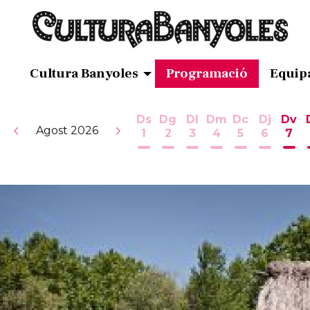
Cultura Banyoles
Programació
Equip
Ds
Dg
Dl
Dm
Dc
Dj
Dv
Agost 2026
1
2
3
4
5
6
7
Dissabte 1 d'agost
Diumenge 2 d'agost
Dilluns 3 d'agost
Dimarts 4 d'ag
Dimecres 5
Dijous 
Div