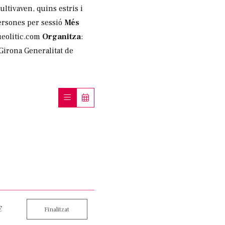
ltivaven, quins estris i
ersones per sessió
Més
ueolitic.com
Organitza
:
Girona Generalitat de
€
Finalitzat