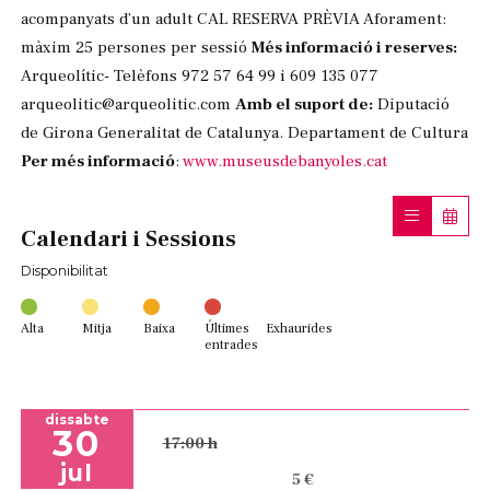
acompanyats d’un adult CAL RESERVA PRÈVIA Aforament:
màxim 25 persones per sessió
Més informació i reserves:
Arqueolític- Telèfons 972 57 64 99 i 609 135 077
arqueolitic@arqueolitic.com
Amb el suport de:
Diputació
de Girona Generalitat de Catalunya. Departament de Cultura
Per més informació
:
www.museusdebanyoles.cat
Calendari i Sessions
Disponibilitat
Alta
Mitja
Baixa
Últimes
Exhaurides
entrades
dissabte
30
17:00 h
jul
5 €