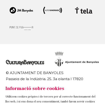
© AJUNTAMENT DE BANYOLES
Passeig de la Indústria, 25, 3a planta | 17820
Banyoles
Informació sobre cookies
972 58 18 48 | 972 57 00 50
Utilitzem cookies pròpies i de tercers per al correcte funcionament del
Sitemap
Avís Legal
Ús de Cookies
Contacteu
lloc web, i si ens dona el seu consentiment, també farem servir cookies