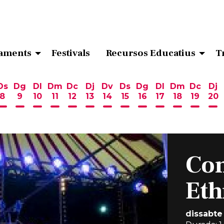
aments
Festivals
Recursos Educatius
T
Ds
Dg
Dl
Dm
Dc
Dj
Dv
Ds
Dg
Dl
Dm
Dc
Dj
8
9
10
11
12
13
14
15
16
17
18
19
20
ost
 d'agost
6 d'agost
endres 7 d'agost
Dissabte 8 d'agost
Diumenge 9 d'agost
Dilluns 10 d'agost
Dimarts 11 d'agost
Dimecres 12 d'agost
Dijous 13 d'agost
Divendres 14 d'agost
Dissabte 15 d'agost
Diumenge 16 d'ag
Dilluns 17 d'ag
Dimarts 18
Dimecr
Di
Con
Et
dissabte 