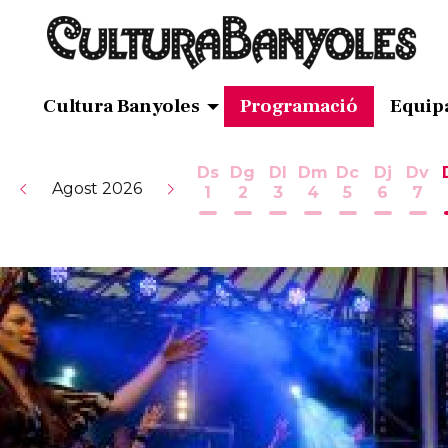
Cultura Banyoles
Programació
Equip
Ds
Dg
Dl
Dm
Dc
Dj
Dv
Agost 2026
1
2
3
4
5
6
7
Dissabte 1 d'agost
Diumenge 2 d'agost
Dilluns 3 d'agost
Dimarts 4 d'ag
Dimecres 5
Dijous 
Div