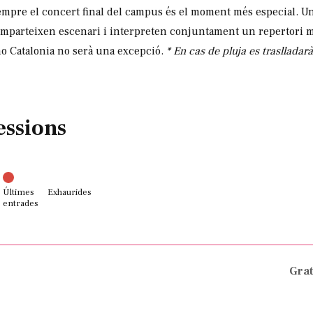
empre el concert final del campus és el moment més especial. Una
mparteixen escenari i interpreten conjuntament un repertori mu
no Catalonia no serà una excepció.
* En cas de pluja es traslladarà
essions
Últimes
Exhaurides
entrades
Grat