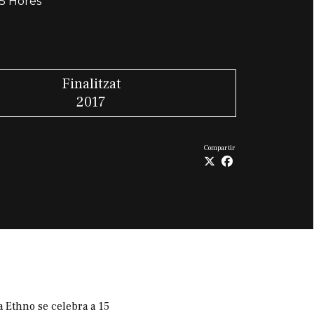
,5 Hores
Finalitzat
2017
Compartir
 Ethno se celebra a 15