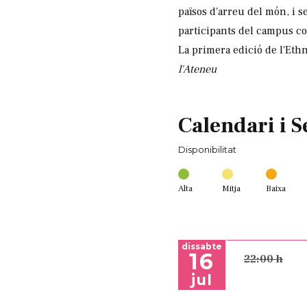
països d'arreu del món, i s
participants del campus co
La primera edició de l'Eth
l'Ateneu
Calendari i S
Disponibilitat
Alta
Mitja
Baixa
dissabte
16
22:00 h
jul