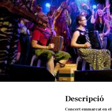
Diapositiva 1 de 1
Descripció
Concert emmarcat en el