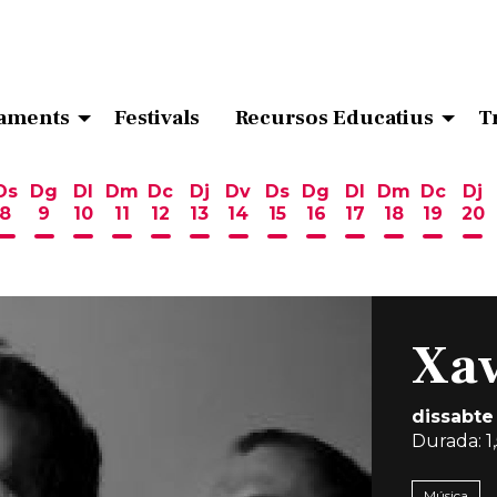
aments
Festivals
Recursos Educatius
T
Ds
Dg
Dl
Dm
Dc
Dj
Dv
Ds
Dg
Dl
Dm
Dc
Dj
8
9
10
11
12
13
14
15
16
17
18
19
20
ost
 d'agost
6 d'agost
endres 7 d'agost
Dissabte 8 d'agost
Diumenge 9 d'agost
Dilluns 10 d'agost
Dimarts 11 d'agost
Dimecres 12 d'agost
Dijous 13 d'agost
Divendres 14 d'agost
Dissabte 15 d'agost
Diumenge 16 d'ag
Dilluns 17 d'ag
Dimarts 18
Dimecr
Di
Xav
dissabte
Durada:
1
Música