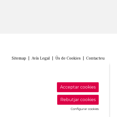
Sitemap
|
Avís Legal
|
Ús de Cookies
|
Contacteu
Link a in
Link a 
Link
Acceptar cookies
Rebutjar cookies
Configurar cookies