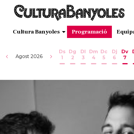
Cultura Banyoles
Programació
Equip
Ds
Dg
Dl
Dm
Dc
Dj
Dv
Agost 2026
1
2
3
4
5
6
7
Dissabte 1 d'agost
Diumenge 2 d'agost
Dilluns 3 d'agost
Dimarts 4 d'ag
Dimecres 5
Dijous 
Div