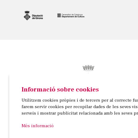
Informació sobre cookies
© AJUNTAMENT DE BANYOLES
Utilitzem cookies pròpies i de tercers per al correcte f
Passeig de la Indústria, 25, 3a planta | 17820 Banyo
farem servir cookies per recopilar dades de les seves vi
972 58 18 48 | 972 57 00 50
serveis i mostrar publicitat relacionada amb les seves p
Més informació