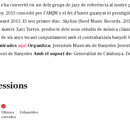
 s'ha convertit en un dels grups de jazz de referència al nostre 
any 2015 concedit per l'AMJM o el fet d'haver guanyat el presti
Award 2015. El seu primer disc,
Skyline
(Seed Music Records, 2015
 mateix Xavi Torres, producte dels seus estudis de música clàssi
 de sis anys tocant conjuntament amb el contrabaixista banyolí Vi
entrades
aquí
Organitza:
Joventuts Musicals de Banyoles Jovent
ent de Banyoles
Amb el suport de:
Generalitat de Catalunya. 
essions
Últimes
Exhaurides
entrades