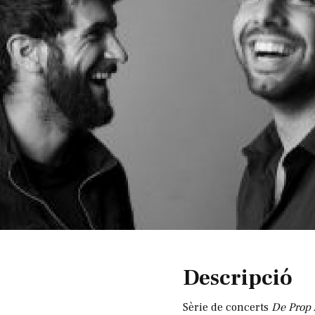
Diapositiva 1 de 1
Descripció
Sèrie de concerts
De Prop