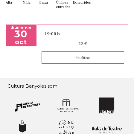
Alta
Mitja
Baixa
Últimes
Exhaurides
entrades
diumenge
30
19:00 h
oct
12 €
Finalitzat
Cultura Banyoles som: