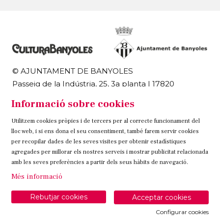
© AJUNTAMENT DE BANYOLES
Passeig de la Indústria, 25, 3a planta | 17820
Banyoles
Informació sobre cookies
972 58 18 48 | 972 57 00 50
Utilitzem cookies pròpies i de tercers per al correcte funcionament del
Sitemap
Avís Legal
Ús de Cookies
Contacteu
lloc web, i si ens dona el seu consentiment, també farem servir cookies
per recopilar dades de les seves visites per obtenir estadístiques
Link a instagram
Link a twitter
Link a facebook
agregades per millorar els nostres serveis i mostrar publicitat relacionada
amb les seves preferències a partir dels seus hàbits de navegació.
Més informació
Rebutjar cookies
Acceptar cookies
Configurar cookies