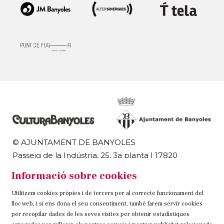
© AJUNTAMENT DE BANYOLES
Passeig de la Indústria, 25, 3a planta | 17820
Banyoles
Informació sobre cookies
972 58 18 48 | 972 57 00 50
Utilitzem cookies pròpies i de tercers per al correcte funcionament del
Sitemap
Avís Legal
Ús de Cookies
Contacteu
lloc web, i si ens dona el seu consentiment, també farem servir cookies
per recopilar dades de les seves visites per obtenir estadístiques