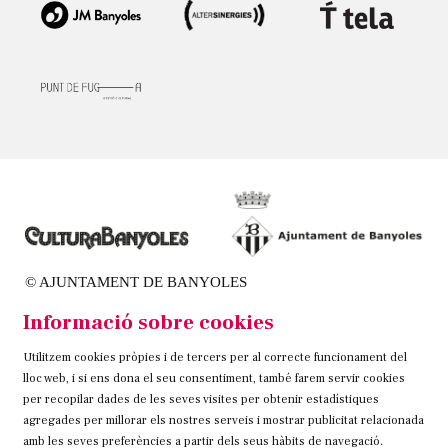
© AJUNTAMENT DE BANYOLES
Passeig de la Indústria, 25, 3a planta | 17820 Banyoles
Informació sobre cookies
972 58 18 48 | 972 57 00 50
Utilitzem cookies pròpies i de tercers per al correcte funcionament del
Sitemap
Avís Legal
Ús de Cookies
Contacteu
lloc web, i si ens dona el seu consentiment, també farem servir cookies
per recopilar dades de les seves visites per obtenir estadístiques
Link a instagram
Link a twitter
Link a facebook
agregades per millorar els nostres serveis i mostrar publicitat relacionada
amb les seves preferències a partir dels seus hàbits de navegació.