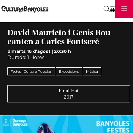
Cerca
David Mauricio i Genís Bou
canten a Carles Fontserè
dimarts 16 d’agost
|
20:30 h
Durada:
1 Hores
Festes i Cultura Popular
Exposicions
Música
Finalitzat
2017