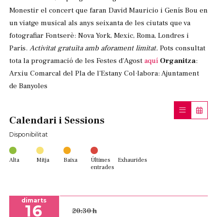
Monestir el concert que faran David Mauricio i Genís Bou en
un viatge musical als anys seixanta de les ciutats que va
fotografiar Fontserè: Nova York, Mexic, Roma, Londres i
París.
Activitat gratuïta amb aforament limitat.
Pots consultat
tota la programació de les Festes d'Agost
aquí
Organitza
:
Arxiu Comarcal del Pla de l'Estany Col·labora: Ajuntament
de Banyoles
Calendari i Sessions
Disponibilitat
Alta
Mitja
Baixa
Últimes
Exhaurides
entrades
dimarts
16
20:30 h