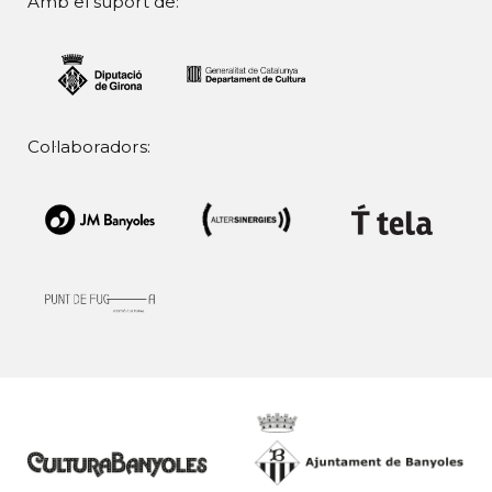
Amb el suport de:
Col·laboradors: