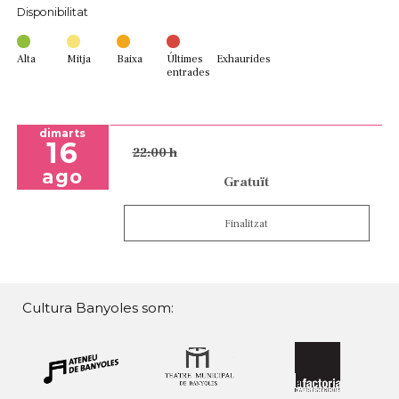
Disponibilitat
Alta
Mitja
Baixa
Últimes
Exhaurides
entrades
dimarts
16
22:00 h
ago
Gratuït
Finalitzat
Cultura Banyoles som: