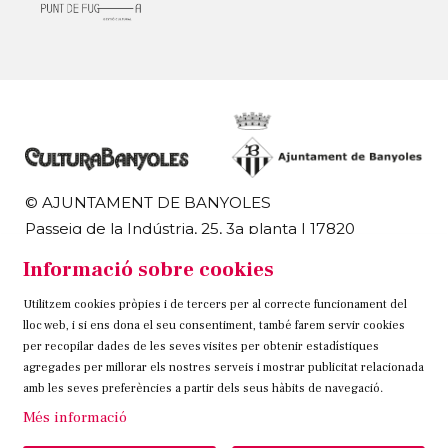
© AJUNTAMENT DE BANYOLES
Passeig de la Indústria, 25, 3a planta | 17820
Banyoles
Informació sobre cookies
972 58 18 48 | 972 57 00 50
Utilitzem cookies pròpies i de tercers per al correcte funcionament del
Sitemap
Avís Legal
Ús de Cookies
Contacteu
lloc web, i si ens dona el seu consentiment, també farem servir cookies
per recopilar dades de les seves visites per obtenir estadístiques
Link a instagram
Link a twitter
Link a facebook
agregades per millorar els nostres serveis i mostrar publicitat relacionada
amb les seves preferències a partir dels seus hàbits de navegació.
Més informació