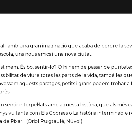
al i amb una gran imaginació que acaba de perdre la seva
scola, uns nous amics i una nova ciutat.
 estimem. És bo, sentir-lo? O hi hem de passar de puntet
ssibilitat de viure totes les parts de la vida, també les 
ravessem aquests paratges, petits i grans podem trobar a 
près.
m sentir interpel·lats amb aquesta història, que als més 
nys vuitanta com Els Goonies o La història interminable i 
a de Pixar. “(Oriol Puigtaulé, Núvol)