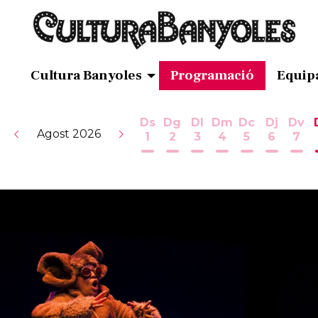
Cultura Banyoles
Programació
Equip
Ds
Dg
Dl
Dm
Dc
Dj
Dv
Agost 2026
1
2
3
4
5
6
7
Dissabte 1 d'agost
Diumenge 2 d'agost
Dilluns 3 d'agost
Dimarts 4 d'ag
Dimecres 5
Dijous 
Div