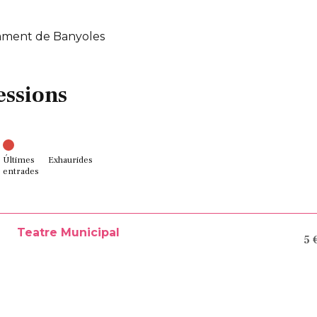
ament de Banyoles
essions
Últimes
Exhaurides
entrades
Teatre Municipal
5 