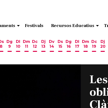
aments
Festivals
Recursos Educatius
T
Ds
Dg
Dl
Dm
Dc
Dj
Dv
Ds
Dg
Dl
Dm
Dc
Dj
8
9
10
11
12
13
14
15
16
17
18
19
20
ost
 d'agost
6 d'agost
endres 7 d'agost
Dissabte 8 d'agost
Diumenge 9 d'agost
Dilluns 10 d'agost
Dimarts 11 d'agost
Dimecres 12 d'agost
Dijous 13 d'agost
Divendres 14 d'agost
Dissabte 15 d'agost
Diumenge 16 d'ag
Dilluns 17 d'ag
Dimarts 18
Dimecr
Di
Les
obl
Clà