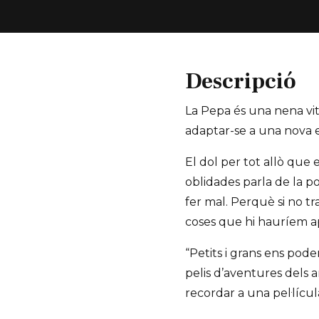
Descripció
La Pepa és una nena vit
adaptar-se a una nova e
El dol per tot allò que
oblidades parla de la po
fer mal. Perquè si no t
coses que hi hauríem a
“Petits i grans ens pode
pelis d’aventures dels a
recordar a una pel·lícul