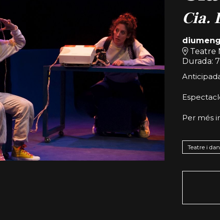
Cia. 
diumeng
Teatre 
Durada:
7
Anticipada:
Espectacle
Per més i
Teatre i da