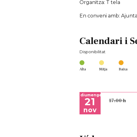
Organitza: T tela
En conveni amb: Ajunt
Calendari i S
Disponibilitat
Alta
Mitja
Baixa
diumenge
21
17:00 h
nov