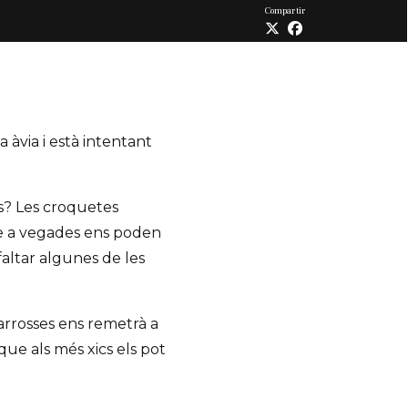
Compartir
 àvia i està intentant
es? Les croquetes
que a vegades ens poden
faltar algunes de les
carrosses ens remetrà a
que als més xics els pot