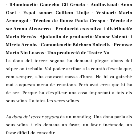
· Il·luminació: Ganecha Gil Gràcia · Audiovisual: Anna
Oset · Espai sonor: Guillem Llotje · Vestuari: Maria
Armengol · Tècnica de llums: Paula Crespo · Tècnic de
so: Arnau Alcoverro · Producció executiva i distribució:
Maria Hervàs · Ajudantia de producció: Montse Valentí · i
Mireia Arenós · Comunicació: Bàrbara Balcells · Premsa:
Marta Nin Loscos · Una producció de Teatre Nu
La dona del tercer segona ha demanat plegar abans del
súper on treballa. Vol poder arribar a la reunió d'escala que,
com sempre, s'ha convocat massa d'hora. No hi va gairebé
mai a aquesta mena de reunions. Però avui creu que hi ha
de ser. Perquè ha d'explicar una cosa important a tots els
seus veïns. I a totes les seves veïnes.
La dona del tercer segona
és un monòleg. Una dona parla als
seus veïns, i els demana un favor, un favor incòmode, un
favor difícil de concedir.