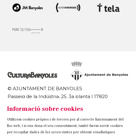
© AJUNTAMENT DE BANYOLES
Passeig de la Indústria, 25, 3a planta | 17820
Banyoles
Informació sobre cookies
972 58 18 48 | 972 57 00 50
Utilitzem cookies pròpies i de tercers per al correcte funcionament del
Sitemap
Avís Legal
Ús de Cookies
Contacteu
lloc web, i si ens dona el seu consentiment, també farem servir cookies
per recopilar dades de les seves visites per obtenir estadístiques