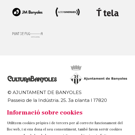
© AJUNTAMENT DE BANYOLES
Passeig de la Indústria, 25, 3a planta | 17820
Banyoles
Informació sobre cookies
972 58 18 48 | 972 57 00 50
Utilitzem cookies pròpies i de tercers per al correcte funcionament del
Sitemap
Avís Legal
Ús de Cookies
Contacteu
lloc web, i si ens dona el seu consentiment, també farem servir cookies