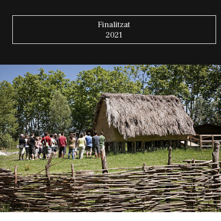
Finalitzat
2021
Diapositiva 1 de 1