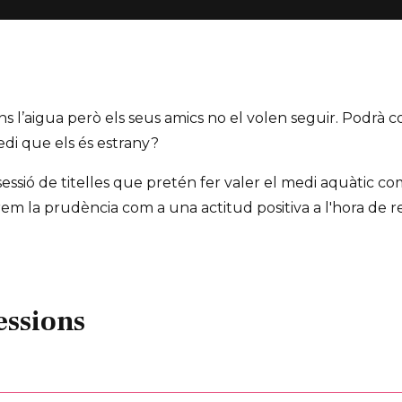
ns l’aigua però els seus amics no el volen seguir. Podrà c
di que els és estrany?
sessió de titelles que pretén fer valer el medi aquàtic com
rem la prudència com a una actitud positiva a l'hora de r
essions