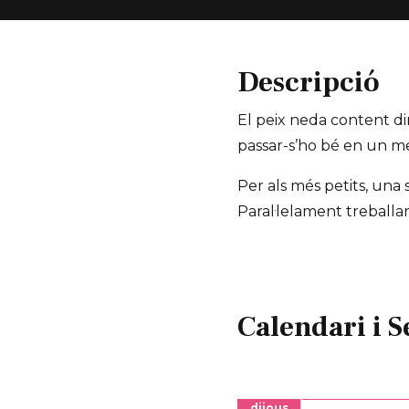
Descripció
El peix neda content di
passar-s’ho bé en un me
Per als més petits, una 
Paral·lelament treballa
Calendari i S
dijous