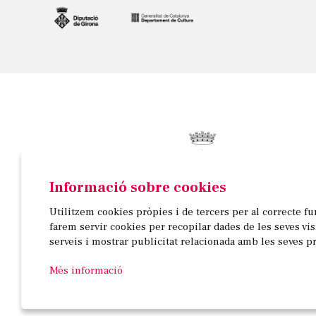
Informació sobre cookies
© AJUNTAMENT DE BANYOLES
Utilitzem cookies pròpies i de tercers per al correcte f
Passeig de la Indústria, 25, 3a planta | 17820 Banyo
farem servir cookies per recopilar dades de les seves vi
972 58 18 48 | 972 57 00 50
serveis i mostrar publicitat relacionada amb les seves p
Més informació