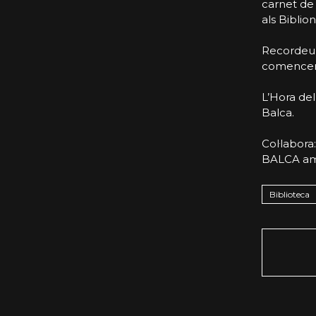
carnet de 
als Biblio
Recordeu 
comencen 
L’Hora del
Balca.
Col·labo
BALCA am
Biblioteca