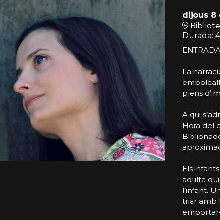
dijous 8
Bibliot
Durada:
4
ENTRADA
La narraci
embolcalla
plens d’im
A qui s’ad
Hora del c
Biblionado
aproxima
Els infan
adulta qui,
l’infant. 
triar amb t
emportar-v