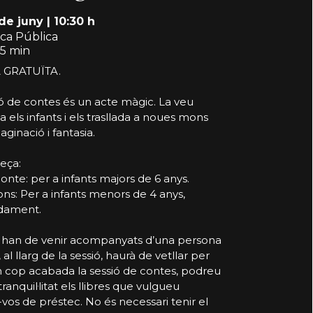
 de juny
|
10:30 h
eca Pública
5 min
 GRATUÏTA.
ó de contes és un acte màgic. La veu
 els infants i els trasllada a noues mons
aginació i fantasia.
reça:
onte: per a infants majors de 6 anys.
ns: Per a infants menors de 4 anys,
dament.
ts han de venir acompanyats d’una persona
 al llarg de la sessió, haurà de vetllar per
Un cop acabada la sessió de contes, podreu
ranquil·litat els llibres que vulgueu
os de préstec. No és necessari tenir el