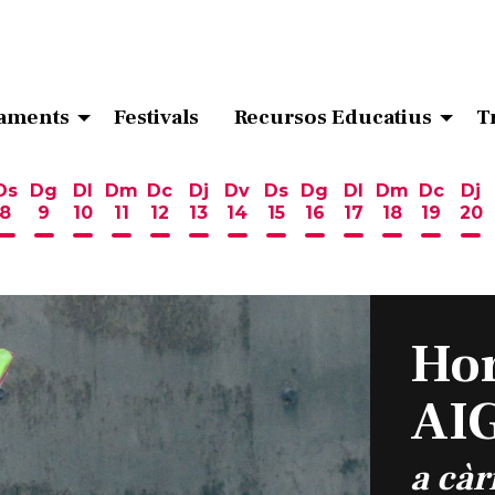
aments
Festivals
Recursos Educatius
T
Ds
Dg
Dl
Dm
Dc
Dj
Dv
Ds
Dg
Dl
Dm
Dc
Dj
8
9
10
11
12
13
14
15
16
17
18
19
20
ost
 d'agost
6 d'agost
endres 7 d'agost
Dissabte 8 d'agost
Diumenge 9 d'agost
Dilluns 10 d'agost
Dimarts 11 d'agost
Dimecres 12 d'agost
Dijous 13 d'agost
Divendres 14 d'agost
Dissabte 15 d'agost
Diumenge 16 d'ag
Dilluns 17 d'ag
Dimarts 18
Dimecr
Di
Hor
AI
a càr