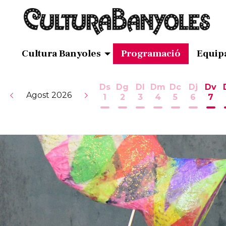
Cultura Banyoles
Programació
Equip
Ds
Dg
Dl
Dm
Dc
Dj
Dv
Agost 2026
1
2
3
4
5
6
7
Dissabte 1 d'agost
Diumenge 2 d'agost
Dilluns 3 d'agost
Dimarts 4 d'ag
Dimecres 5
Dijous 
Div