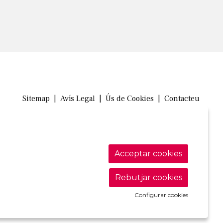
Sitemap
|
Avís Legal
|
Ús de Cookies
|
Contacteu
Link a in
Link a 
Link
Acceptar cookies
Rebutjar cookies
Configurar cookies