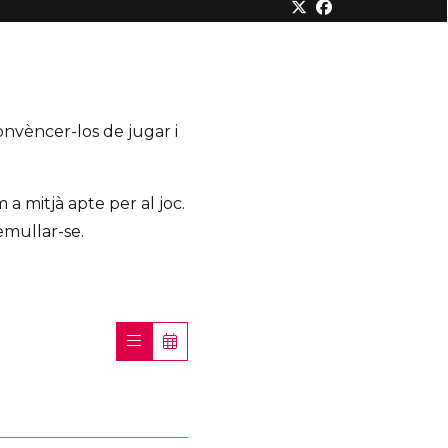
onvèncer-los de jugar i
 a mitjà apte per al joc.
emullar-se.