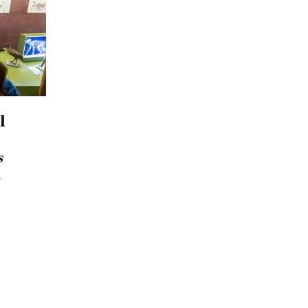
l
s
.