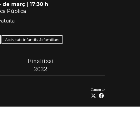
4 de març
|
17:30 h
eca Pública
ratuïta
Activitats infantils i/o familiars
Finalitzat
2022
Compartir