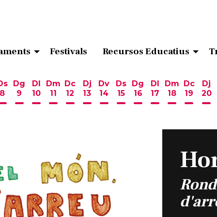
aments
Festivals
Recursos Educatius
T
Ds
Dg
Dl
Dm
Dc
Dj
Dv
Ds
Dg
Dl
Dm
Dc
Dj
8
9
10
11
12
13
14
15
16
17
18
19
20
ost
 d'agost
6 d'agost
endres 7 d'agost
Dissabte 8 d'agost
Diumenge 9 d'agost
Dilluns 10 d'agost
Dimarts 11 d'agost
Dimecres 12 d'agost
Dijous 13 d'agost
Divendres 14 d'agost
Dissabte 15 d'agost
Diumenge 16 d'ag
Dilluns 17 d'ag
Dimarts 18
Dimecr
Di
Hor
Rond
d'ar