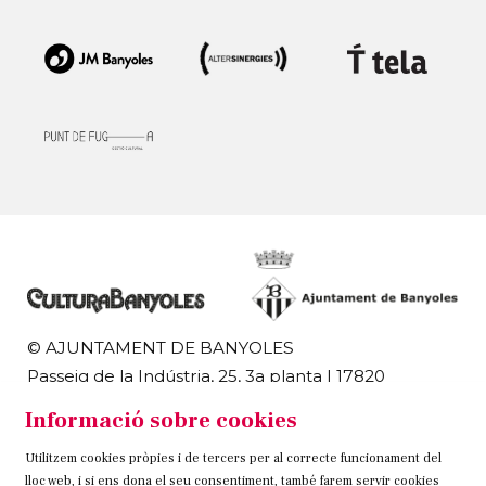
© AJUNTAMENT DE BANYOLES
Passeig de la Indústria, 25, 3a planta | 17820
Banyoles
Informació sobre cookies
972 58 18 48 | 972 57 00 50
Utilitzem cookies pròpies i de tercers per al correcte funcionament del
Sitemap
Avís Legal
Ús de Cookies
Contacteu
lloc web, i si ens dona el seu consentiment, també farem servir cookies