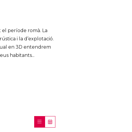
t el període romà. La
ústica i la d’explotació.
virtual en 3D entendrem
eus habitants...