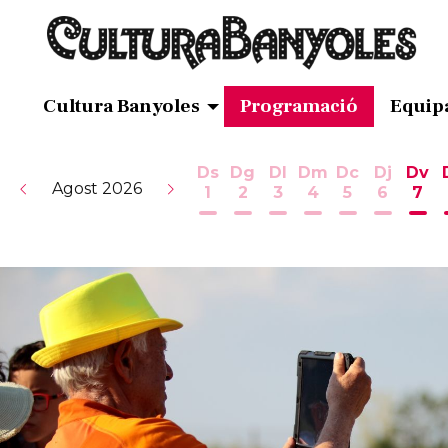
Cultura Banyoles
Programació
Equip
Ds
Dg
Dl
Dm
Dc
Dj
Dv
Agost 2026
1
2
3
4
5
6
7
Dissabte 1 d'agost
Diumenge 2 d'agost
Dilluns 3 d'agost
Dimarts 4 d'ag
Dimecres 5
Dijous 
Div