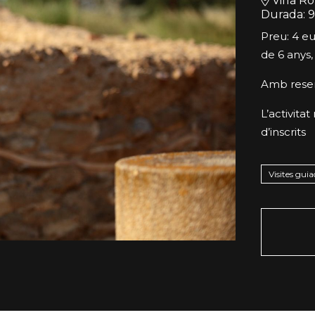
Vil·la 
Durada:
9
Preu: 4 eu
de 6 anys,
Amb reser
L’activita
d’inscrits
Visites guia