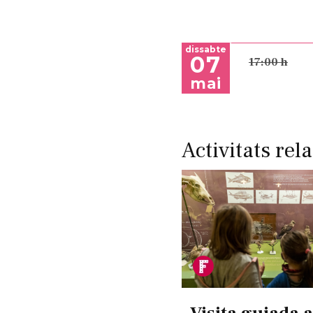
dissabte
07
17:00 h
mai
Activitats rel