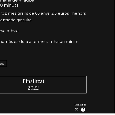
Romana de Vilauba
0 minuts
ros; més grans de 65 anys, 2,5 euros; menors
 entrada gratuïta.
va prèvia.
t només es durà a terme si hi ha un mínim
des
Finalitzat
2022
Compartir