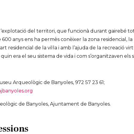
d’explotació del territori, que funcionà durant gairebé to
e 600 anys ens ha permès conèixer la zona residencial, la r
rt residencial de la vil·la i amb l’ajuda de la recreació 
quin era el seu sistema de vida i com s’organitzaven els s
Museu Arqueològic de Banyoles, 972 57 23 61;
banyoles.org
eològic de Banyoles, Ajuntament de Banyoles.
essions