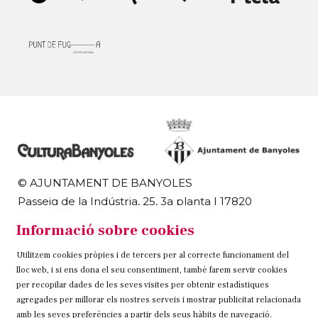
© AJUNTAMENT DE BANYOLES
Passeig de la Indústria, 25, 3a planta | 17820
Banyoles
Informació sobre cookies
972 58 18 48 | 972 57 00 50
Utilitzem cookies pròpies i de tercers per al correcte funcionament del
Sitemap
Avís Legal
Ús de Cookies
Contacteu
lloc web, i si ens dona el seu consentiment, també farem servir cookies
per recopilar dades de les seves visites per obtenir estadístiques
Link a instagram
Link a twitter
Link a facebook
agregades per millorar els nostres serveis i mostrar publicitat relacionada
amb les seves preferències a partir dels seus hàbits de navegació.