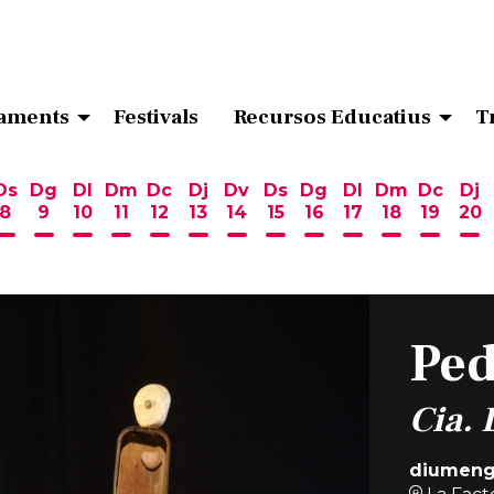
aments
Festivals
Recursos Educatius
T
Ds
Dg
Dl
Dm
Dc
Dj
Dv
Ds
Dg
Dl
Dm
Dc
Dj
8
9
10
11
12
13
14
15
16
17
18
19
20
ost
 d'agost
6 d'agost
endres 7 d'agost
Dissabte 8 d'agost
Diumenge 9 d'agost
Dilluns 10 d'agost
Dimarts 11 d'agost
Dimecres 12 d'agost
Dijous 13 d'agost
Divendres 14 d'agost
Dissabte 15 d'agost
Diumenge 16 d'ag
Dilluns 17 d'ag
Dimarts 18
Dimecr
Di
Ped
Cia. 
diumeng