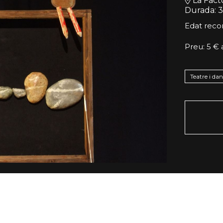
La Facto
Durada:
3
Edat reco
Preu: 5 € 
Teatre i da