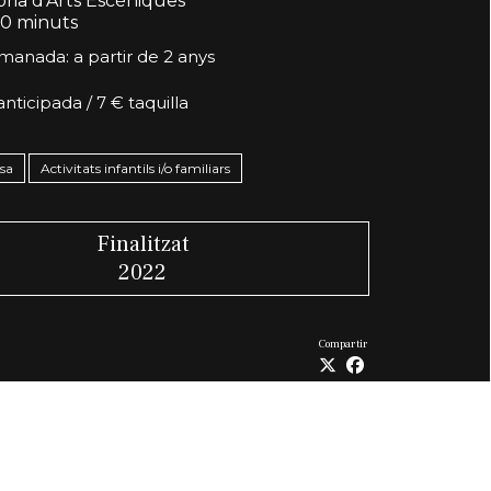
ria d'Arts Escèniques
0 minuts
manada: a partir de 2 anys
anticipada / 7 € taquilla
nsa
Activitats infantils i/o familiars
Finalitzat
2022
Compartir