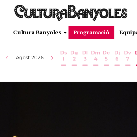
Cultura Banyoles
Programació
Equip
Ds
Dg
Dl
Dm
Dc
Dj
Dv
Agost 2026
1
2
3
4
5
6
7
Dissabte 1 d'agost
Diumenge 2 d'agost
Dilluns 3 d'agost
Dimarts 4 d'ag
Dimecres 5
Dijous 
Div