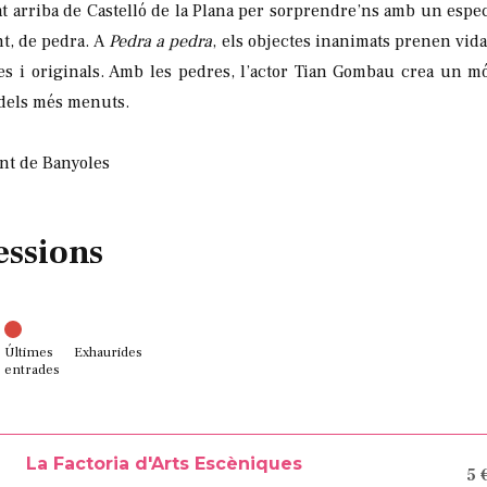
at arriba de Castelló de la Plana per sorprendre’ns amb un espect
nt, de pedra. A
Pedra a pedra
, els objectes inanimats prenen vid
es i originals. Amb les pedres, l’actor Tian Gombau crea un mó
 dels més menuts.
nt de Banyoles
essions
Últimes
Exhaurides
entrades
La Factoria d'Arts Escèniques
5 