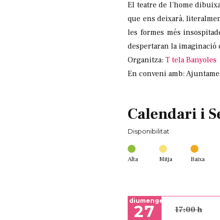
El teatre de l’home dibuix
que ens deixarà, literalme
les formes més insospitad
despertaran la imaginació
Organitza:
T tela Banyoles
En conveni amb: Ajuntame
Calendari i S
Disponibilitat
Alta
Mitja
Baixa
diumenge
27
17:00 h