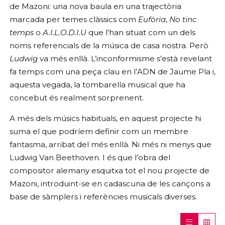
de Mazoni: una nova baula en una trajectòria
marcada per temes clàssics com
Eufòria
,
No tinc
temps
o
A.I.L.O.D.I.U
que l’han situat com un dels
noms referencials de la música de casa nostra. Però
Ludwig
va més enllà. L’inconformisme s’està revelant
fa temps com una peça clau en l’ADN de Jaume Pla i,
aquesta vegada, la tombarella musical que ha
concebut és realment sorprenent.
A més dels músics habituals, en aquest projecte hi
suma el que podríem definir com un membre
fantasma, arribat del més enllà. Ni més ni menys que
Ludwig Van Beethoven. I és que l’obra del
compositor alemany esquitxa tot el nou projecte de
Mazoni, introduint-se en cadascuna de les cançons a
base de sàmplers i referències musicals diverses.