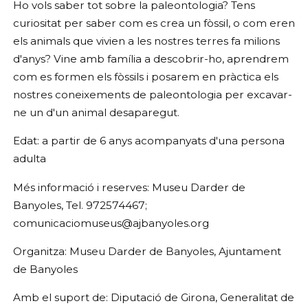
Ho vols saber tot sobre la paleontologia? Tens
curiositat per saber com es crea un fòssil, o com eren
els animals que vivien a les nostres terres fa milions
d'anys
? Vine amb família a descobrir-ho,
aprendrem
com es formen els fòssils i posarem en pràctica els
nostres coneixements de paleontologia per excavar-
ne un d'un animal desaparegut.
Edat: a partir de 6 anys acompanyats d'una persona
adulta
Més informació i reserves: Museu Darder de
Banyoles, Tel. 972574467;
comunicaciomuseus@ajbanyoles.org
Organitza: Museu Darder de Banyoles, Ajuntament
de Banyoles
Amb el suport de: Diputació de Girona, Generalitat de