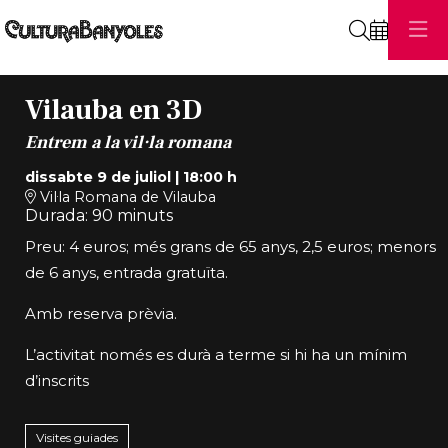
Cerca
Vilauba en 3D
Entrem a la vil·la romana
dissabte 9 de juliol
|
18:00 h
Vil·la Romana de Vilauba
Durada:
90 minuts
Preu:
4 euros; més grans de 65 anys, 2,5 euros; menors
de 6 anys, entrada gratuïta.
Amb reserva prèvia.
L’activitat només es durà a terme si hi ha un mínim
d’inscrits
Visites guiades