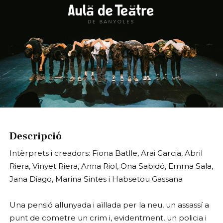
Diapositiva 1 de 1
Descripció
Intèrprets i creadors: Fiona Batlle, Arai Garcia, Abril
Riera, Vinyet Riera, Anna Riol, Ona Sabidó, Emma Sala,
Jana Diago, Marina Sintes i Habsetou Gassana
Una pensió allunyada i aïllada per la neu, un assassí a
punt de cometre un crim i, evidentment, un policia i