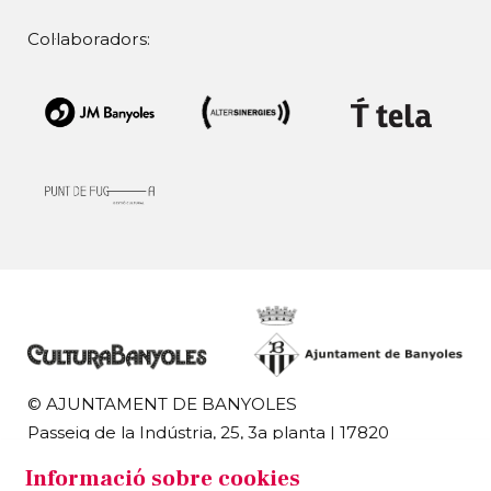
Col·laboradors:
© AJUNTAMENT DE BANYOLES
Passeig de la Indústria, 25, 3a planta | 17820
Banyoles
Informació sobre cookies
972 58 18 48 | 972 57 00 50