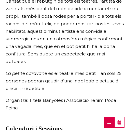
Cansat que el rebutgin de tots els teatres, l'artista de
varietats més petit del món decideix muntar el seu
propi, i també li posa rodes per a portar-lo a tots els
racons del món. Feliç de poder mostrar-nos les seves
habilitats, aquest diminut artista ens convida a
submergir-nos en una atmosfera màgica confirmant,
una vegada més, que en el pot petit hi ha la bona
confitura. Sens dubte un espectacle que mai
oblidaràs.
La petite caravane
és el teatre més petit. Tan sols 25
persones podran gaudir d'una inoblidable actuació
única i irrepetible.
Organitza: T tela Banyoles i Associació Tenim Poca
Feina
Calendari i Sessions