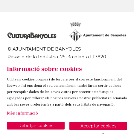
© AJUNTAMENT DE BANYOLES
Passeig de la Indústria, 25, 3a planta | 17820
Banyoles
Informació sobre cookies
972 58 18 48 | 972 57 00 50
Utilitzem cookies pròpies i de tercers per al correcte funcionament del
Sitemap
Avís Legal
Ús de Cookies
Contacteu
lloc web, i si ens dona el seu consentiment, també farem servir cookies
per recopilar dades de les seves visites per obtenir estadístiques
Link a instagram
Link a twitter
Link a facebook
agregades per millorar els nostres serveis i mostrar publicitat relacionada
amb les seves preferències a partir dels seus hàbits de navegació.
Més informació
Rebutjar cookies
Acceptar cookies