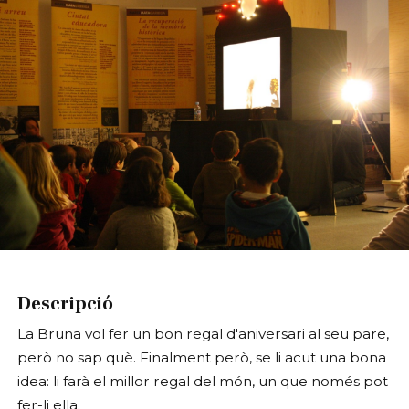
Diapositiva 1 de 1
Descripció
La Bruna vol fer un bon regal d'aniversari al seu pare,
però no sap què. Finalment però, se li acut una bona
idea: li farà el millor regal del món, un que només pot
fer-li ella.