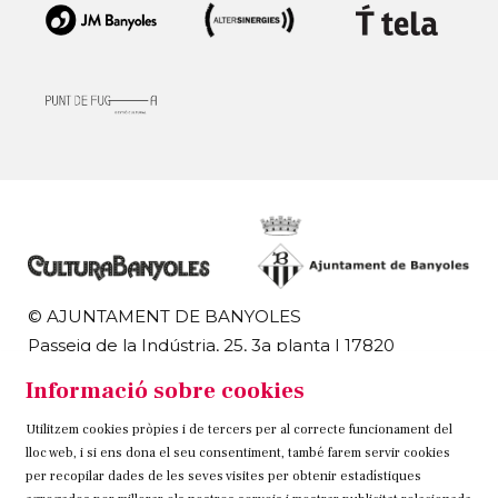
© AJUNTAMENT DE BANYOLES
Passeig de la Indústria, 25, 3a planta | 17820
Banyoles
Informació sobre cookies
972 58 18 48 | 972 57 00 50
Utilitzem cookies pròpies i de tercers per al correcte funcionament del
Sitemap
Avís Legal
Ús de Cookies
Contacteu
lloc web, i si ens dona el seu consentiment, també farem servir cookies
per recopilar dades de les seves visites per obtenir estadístiques