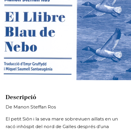
Diapositiva 1 de 1
Descripció
De Manon Steffan Ros
El petit Siôn i la seva mare sobreviuen aïllats en un
racó inhòspit del nord de Gal·les després d’una