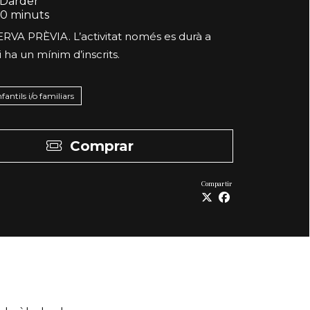
Darder
0 minuts
VA PRÈVIA. L’activitat només es durà a
i ha un mínim d’inscrits.
nfantils i/o familiars
Comprar
Compartir