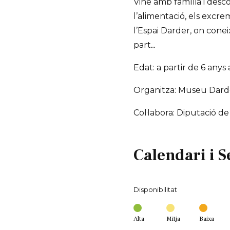
Vine amb família i descob
l’alimentació, els excre
l’Espai Darder, on cone
part
...
Edat: a partir de 6 any
Organitza: Museu Dard
Col·labora: Diputació d
Calendari i S
Disponibilitat
Alta
Mitja
Baixa