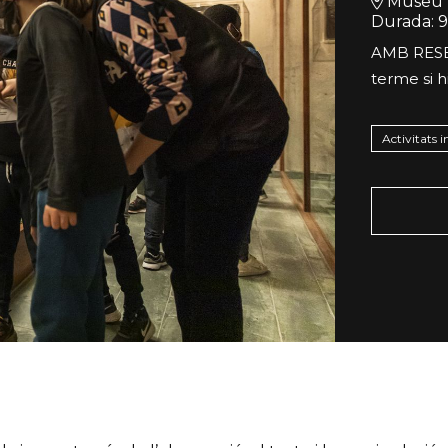
Museu 
Durada:
9
AMB RESER
terme si h
Activitats i