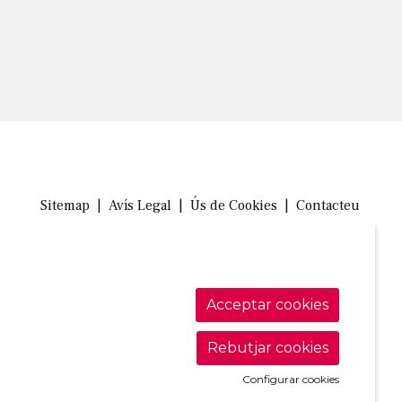
Sitemap
|
Avís Legal
|
Ús de Cookies
|
Contacteu
Link a in
Link a 
Link
Acceptar cookies
Rebutjar cookies
Configurar cookies