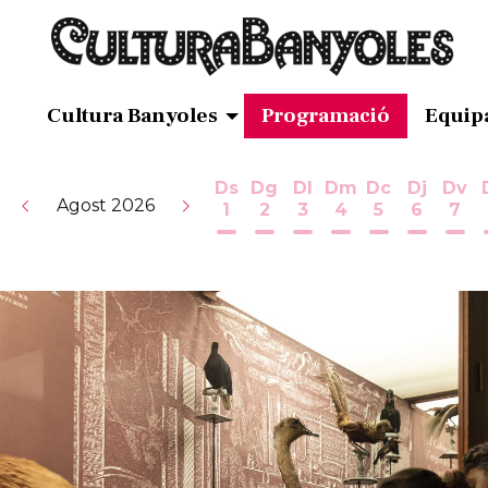
Cultura Banyoles
Programació
Equip
Ds
Dg
Dl
Dm
Dc
Dj
Dv
Agost 2026
1
2
3
4
5
6
7
Dissabte 1 d'agost
Diumenge 2 d'agost
Dilluns 3 d'agost
Dimarts 4 d'ag
Dimecres 5
Dijous 
Div