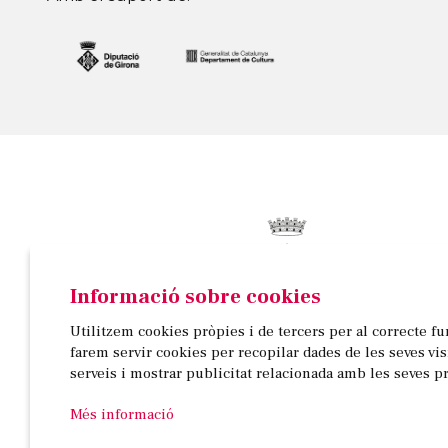
Informació sobre cookies
© AJUNTAMENT DE BANYOLES
Utilitzem cookies pròpies i de tercers per al correcte f
Passeig de la Indústria, 25, 3a planta | 17820 Banyo
farem servir cookies per recopilar dades de les seves vi
972 58 18 48 | 972 57 00 50
serveis i mostrar publicitat relacionada amb les seves p
Més informació