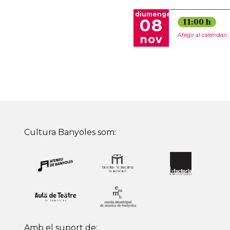
diumenge
08
11:00 h
Afegir al calendari
nov
Cultura Banyoles som:
Amb el suport de: