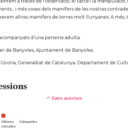
rirem a través de l’observació, el tacte i la manipulació; e
ments... i més coses dels mamífers de les nostres contrad
ixerem altres mamífers de terres molt llunyanes. A més, 
s acompanyats d’una persona adulta.
er de Banyoles, Ajuntament de Banyoles.
e Girona, Generalitat de Catalunya. Departament de Cult
essions
Dates anteriors
Últimes
Exhaurides
entrades