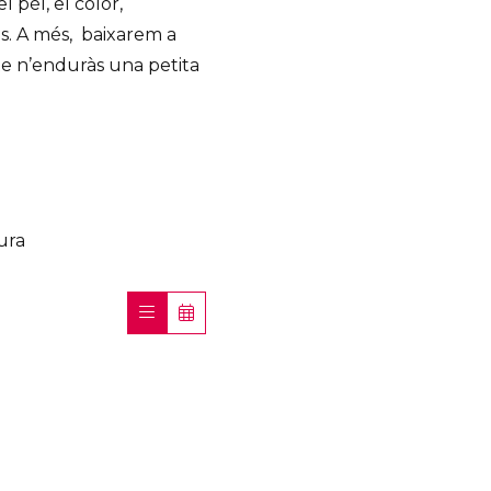
l pèl, el color,
es. A més, baixarem a
te n’enduràs una petita
ura