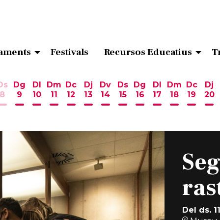
aments
Festivals
Recursos Educatius
T
Ds
Dg
Dl
Dm
Dc
Dj
Dv
Ds
Dg
Dl
Dm
Dc
Dj
8
9
10
11
12
13
14
15
16
17
18
19
20
ost
 d'agost
6 d'agost
endres 7 d'agost
Dissabte 8 d'agost
Diumenge 9 d'agost
Dilluns 10 d'agost
Dimarts 11 d'agost
Dimecres 12 d'agost
Dijous 13 d'agost
Divendres 14 d'agost
Dissabte 15 d'agost
Diumenge 16 d'ag
Dilluns 17 d'ag
Dimarts 18
Dimecr
Di
Seg
ras
Del ds. 1