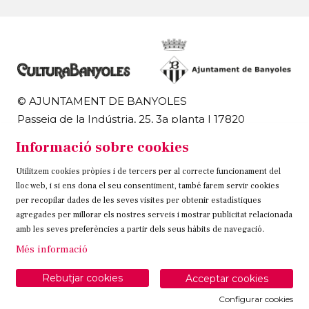
© AJUNTAMENT DE BANYOLES
Passeig de la Indústria, 25, 3a planta | 17820
Banyoles
Informació sobre cookies
972 58 18 48 | 972 57 00 50
Utilitzem cookies pròpies i de tercers per al correcte funcionament del
Sitemap
Avís Legal
Ús de Cookies
Contacteu
lloc web, i si ens dona el seu consentiment, també farem servir cookies
per recopilar dades de les seves visites per obtenir estadístiques
Link a instagram
Link a twitter
Link a facebook
agregades per millorar els nostres serveis i mostrar publicitat relacionada
amb les seves preferències a partir dels seus hàbits de navegació.
Més informació
Rebutjar cookies
Acceptar cookies
Configurar cookies