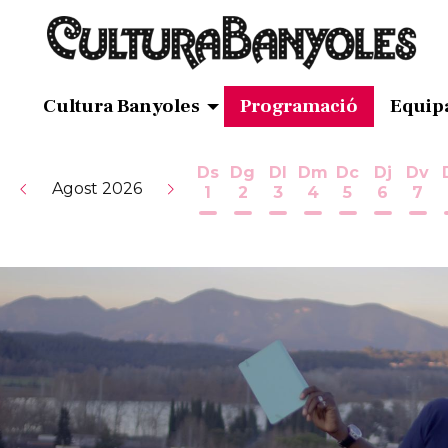
Cultura Banyoles
Programació
Equip
Ds
Dg
Dl
Dm
Dc
Dj
Dv
Agost 2026
1
2
3
4
5
6
7
Dissabte 1 d'agost
Diumenge 2 d'agost
Dilluns 3 d'agost
Dimarts 4 d'ag
Dimecres 5
Dijous 
Div