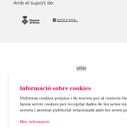
Amb el suport de:
Informació sobre cookies
© AJUNTAMENT DE BANYOLES
Utilitzem cookies pròpies i de tercers per al correcte f
Passeig de la Indústria, 25, 3a planta | 17820 Banyo
farem servir cookies per recopilar dades de les seves vi
972 58 18 48 | 972 57 00 50
serveis i mostrar publicitat relacionada amb les seves p
Més informació