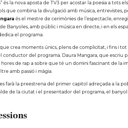
s
” és la nova aposta de TV3 per acostar la poesia a tots e
ls que combina la divulgació amb música, entrevistes, po
angara
és el mestre de cerimònies de l’espectacle, enregi
 de Banyoles, amb públic i música en directe, i en els es
dedica el programa.
ue crea moments únics, plens de complicitat, i fins i tot i
 el conductor del programa. Daura Mangara, que escriu poe
s hores de rap a sobre que té un domini fascinant de la i
ltre amb passió i màgia.
 es farà la preestrena del primer capitol adreçada a la p
calde de la ciutat i el presentador del programa, el bany
essions