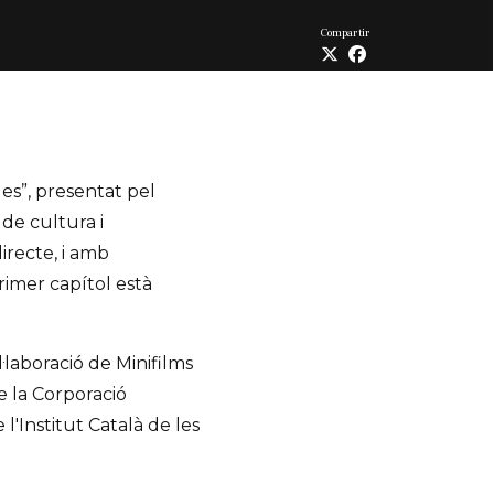
Compartir
es”, presentat pel
de cultura i
irecte, i amb
primer capítol està
aboració de Minifilms
e la Corporació
l'Institut Català de les