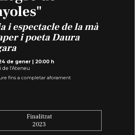
yoles"
a i espectacle de la mà
aper i poeta Daura
ara
24 de gener
|
20:00 h
i de l'Ateneu
iure fins a completar aforament
Finalitzat
2023