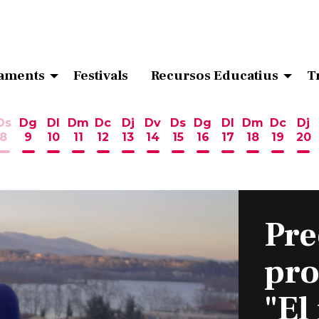
aments
Festivals
Recursos Educatius
T
Ds
Dg
Dl
Dm
Dc
Dj
Dv
Ds
Dg
Dl
Dm
Dc
Dj
8
9
10
11
12
13
14
15
16
17
18
19
20
ost
 d'agost
6 d'agost
endres 7 d'agost
Dissabte 8 d'agost
Diumenge 9 d'agost
Dilluns 10 d'agost
Dimarts 11 d'agost
Dimecres 12 d'agost
Dijous 13 d'agost
Divendres 14 d'agost
Dissabte 15 d'agost
Diumenge 16 d'ag
Dilluns 17 d'ag
Dimarts 18
Dimecr
Di
Pre
pr
"El