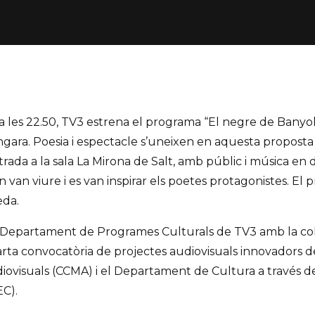
a les 22.50, TV3 estrena el programa “El negre de Banyol
gara. Poesia i espectacle s’uneixen en aquesta proposta 
ada a la sala La Mirona de Salt, amb públic i música en d
n van viure i es van inspirar els poetes protagonistes. El 
eda.
Departament de Programes Culturals de TV3 amb la col·l
rta convocatòria de projectes audiovisuals innovadors d
iovisuals (CCMA) i el Departament de Cultura a través de 
EC).