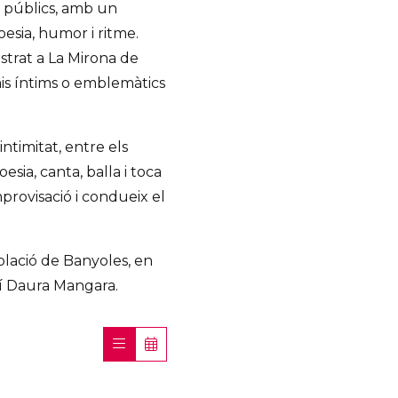
ls públics, amb un
esia, humor i ritme.
strat a La Mirona de
pais íntims o emblemàtics
ntimitat, entre els
sia, canta, balla i toca
mprovisació i condueix el
oblació de Banyoles, en
olí Daura Mangara.