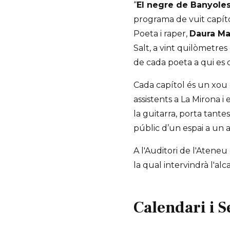
“
El negre de Banyole
programa de vuit capíto
Poeta i raper,
Daura M
Salt, a vint quilòmetres
de cada poeta a qui es 
Cada capítol és un xou q
assistents a La Mirona i
la guitarra, porta tante
públic d’un espai a un a
A l'Auditori de l'Ateneu
la qual intervindrà l'al
Calendari i S